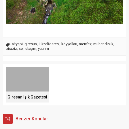
altyapi
,
giresun
,
İlÖzelİdaresi
,
köyyolları
,
menfez
,
mühendislik
,
piraziz
,
sel
,
ulaşım
,
yatırım
Giresun Işık Gazetesi
Benzer Konular