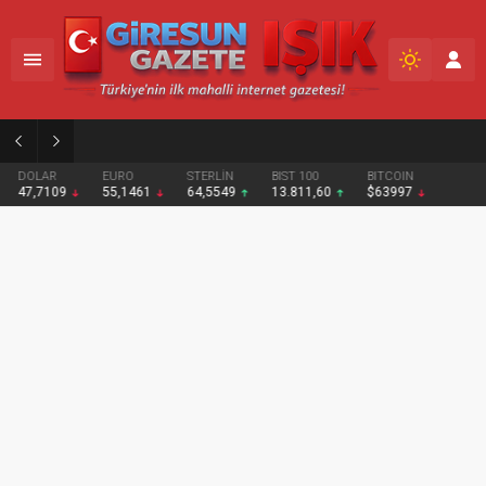
02:47
Espiye’de sezonun ilk fındıkları harmana indi
DOLAR
EURO
STERLİN
BIST 100
BITCOIN
47,7109
55,1461
64,5549
13.811,60
$63997