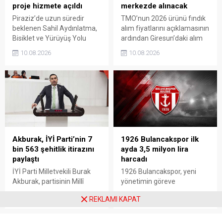
proje hizmete açıldı
merkezde alınacak
Piraziz’de uzun süredir
TMO’nun 2026 ürünü fındık
beklenen Sahil Aydınlatma,
alım fiyatlarını açıklamasının
Bisiklet ve Yürüyüş Yolu
ardından Giresun’daki alım
Projesi törenle hizmete
merkezleri de belli oldu.
10.08.2026
10.08.2026
açıldı. Yoğun katılımla
Üreticiler, 17 Ağustos’ta
gerçekleştirilen açılışta, sahil
açılacak randevu sistemi
şeridine yeni bir kimlik
üzerinden gün alarak 24
kazandıran projenin ilçenin
Ağustos’tan itibaren
sosyal yaşamına önemli
ürünlerini teslim edebilecek.
katkı sağlaması bekleniyor.
Akburak, İYİ Parti’nin 7
1926 Bulancakspor ilk
bin 563 şehitlik itirazını
ayda 3,5 milyon lira
paylaştı
harcadı
İYİ Parti Milletvekili Burak
1926 Bulancakspor, yeni
Akburak, partisinin Millî
yönetimin göreve
Dayanışma ve Toplumsal
gelmesinin ardından
10.08.2026
10.08.2026
REKLAMI KAPAT
Bütünleşmenin
yürütülen çalışmaların bir
Güçlendirilmesine Dair
aylık faaliyet raporunu
Kanun Teklifi’ne karşı
kamuoyuyla paylaştı. Kulüp