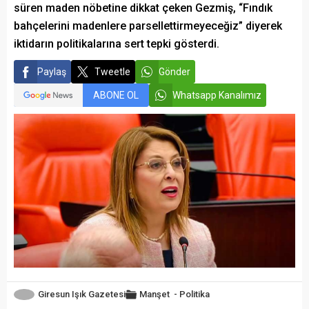
süren maden nöbetine dikkat çeken Gezmiş, “Fındık
bahçelerini madenlere parsellettirmeyeceğiz” diyerek
iktidarın politikalarına sert tepki gösterdi.
Paylaş
Tweetle
Gönder
ABONE OL
Whatsapp Kanalımız
Giresun Işık Gazetesi
Manşet
-
Politika