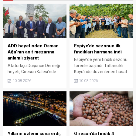
ADD heyetinden Osman
Espiye’de sezonun ilk
Ağa’nın anıt mezarına
fındıkları harmana indi
anlamlı ziyaret
Espiye’de yeni fındık sezonu
Atatürkçü Düşünce Derneği
törenle başladı. Taflancıklı
heyeti, Giresun Kalesi’nde
Köyü’nde düzenlenen hasat
bulunan Topal Osman
programında üreticiler
10.08.2026
10.08.2026
Ağa’nın anıt mezarını
bahçeye girerken, sezonun
ziyaret etti. Ziyarette 42. ve
ilk fındıkları kemençe ve
47. Gönüllü Giresun
horon eşliğinde toplanarak
Alaylarının Millî Mücadele’de
harmana döküldü.
üstlendiği kritik rol ve
Giresun’un bağımsızlık
uğruna ödediği ağır bedel bir
kez daha gündeme taşındı.
Yılların özlemi sona erdi,
Giresun’da fındık 4