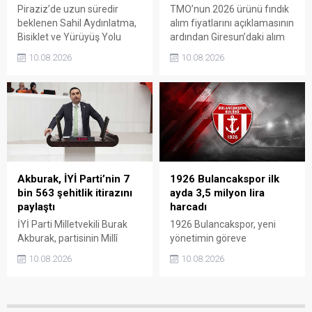
Piraziz’de uzun süredir
TMO’nun 2026 ürünü fındık
beklenen Sahil Aydınlatma,
alım fiyatlarını açıklamasının
Bisiklet ve Yürüyüş Yolu
ardından Giresun’daki alım
Projesi törenle hizmete
merkezleri de belli oldu.
10.08.2026
10.08.2026
açıldı. Yoğun katılımla
Üreticiler, 17 Ağustos’ta
gerçekleştirilen açılışta, sahil
açılacak randevu sistemi
şeridine yeni bir kimlik
üzerinden gün alarak 24
kazandıran projenin ilçenin
Ağustos’tan itibaren
sosyal yaşamına önemli
ürünlerini teslim edebilecek.
katkı sağlaması bekleniyor.
Akburak, İYİ Parti’nin 7
1926 Bulancakspor ilk
bin 563 şehitlik itirazını
ayda 3,5 milyon lira
paylaştı
harcadı
İYİ Parti Milletvekili Burak
1926 Bulancakspor, yeni
Akburak, partisinin Millî
yönetimin göreve
Dayanışma ve Toplumsal
gelmesinin ardından
10.08.2026
10.08.2026
Bütünleşmenin
yürütülen çalışmaların bir
Güçlendirilmesine Dair
aylık faaliyet raporunu
Kanun Teklifi’ne karşı
kamuoyuyla paylaştı. Kulüp
hazırladığı muhalefet
Başkanı Fatih Alparslan, her