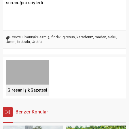
süreceğini söyledi.
çevre
,
ElvanIşıkGezmiş
,
fındık
,
giresun
,
karadeniz
,
maden
,
Sekü
,
tbmm
,
tirebolu
,
Üretici
Giresun Işık Gazetesi
Benzer Konular