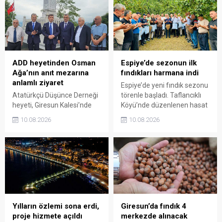
ADD heyetinden Osman
Espiye’de sezonun ilk
Ağa’nın anıt mezarına
fındıkları harmana indi
anlamlı ziyaret
Espiye’de yeni fındık sezonu
Atatürkçü Düşünce Derneği
törenle başladı. Taflancıklı
heyeti, Giresun Kalesi’nde
Köyü’nde düzenlenen hasat
bulunan Topal Osman
programında üreticiler
10.08.2026
10.08.2026
Ağa’nın anıt mezarını
bahçeye girerken, sezonun
ziyaret etti. Ziyarette 42. ve
ilk fındıkları kemençe ve
47. Gönüllü Giresun
horon eşliğinde toplanarak
Alaylarının Millî Mücadele’de
harmana döküldü.
üstlendiği kritik rol ve
Giresun’un bağımsızlık
uğruna ödediği ağır bedel bir
kez daha gündeme taşındı.
Yılların özlemi sona erdi,
Giresun’da fındık 4
proje hizmete açıldı
merkezde alınacak