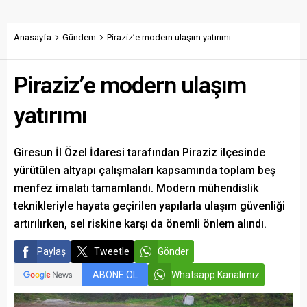
şerhini kamuoyuyla paylaştı.
ay gelir-gider tablosu ve
Şerhte, PKK terörü nedeniyle
yapılan çalışmaların
şehit edilen 7 bin 563 kişinin
açıklanacağını belirterek
Anasayfa
Gündem
Piraziz’e modern ulaşım yatırımı
adının tek tek TBMM
şeffaf ve hesap verebilir bir
kayıtlarına geçirildiği
yönetim sözü verdi.
Piraziz’e modern ulaşım
belirtildi.
yatırımı
Giresun İl Özel İdaresi tarafından Piraziz ilçesinde
yürütülen altyapı çalışmaları kapsamında toplam beş
menfez imalatı tamamlandı. Modern mühendislik
teknikleriyle hayata geçirilen yapılarla ulaşım güvenliği
artırılırken, sel riskine karşı da önemli önlem alındı.
Paylaş
Tweetle
Gönder
ABONE OL
Whatsapp Kanalımız