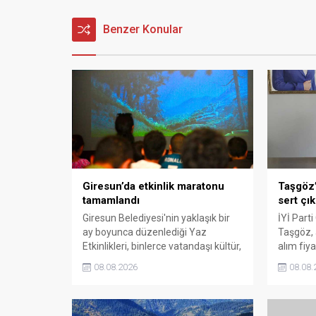
Benzer Konular
Giresun’da etkinlik maratonu
Taşgöz’
tamamlandı
sert çık
Giresun Belediyesi'nin yaklaşık bir
İYİ Parti
ay boyunca düzenlediği Yaz
Taşgöz, a
Etkinlikleri, binlerce vatandaşı kültür,
alım fiya
sanat ve eğlenceyle buluşturdu.
milletvek
08.08.2026
08.08.
Yoğun ilgi gören organizasyonun
eleştirdi
ardından Kadın El Emeği Pazarı'nın
emeğinin
süresi de 16 Ağustos'a kadar
savunarak