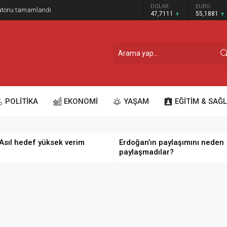
GRAM ALTIN
DOLAR
EURO
ratonu tamamlandı
6.660,55
47,7111
55,1881
POLİTİKA
EKONOMİ
YAŞAM
EĞİTİM & SAĞL
 Asıl hedef yüksek verim
Erdoğan’ın paylaşımını neden
paylaşmadılar?