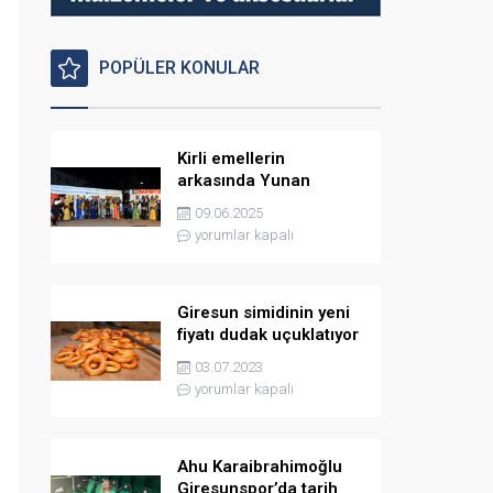
POPÜLER KONULAR
Kirli emellerin
arkasında Yunan
istihbaratı var
09.06.2025
yorumlar kapalı
Giresun simidinin yeni
fiyatı dudak uçuklatıyor
03.07.2023
yorumlar kapalı
Ahu Karaibrahimoğlu
Giresunspor’da tarih