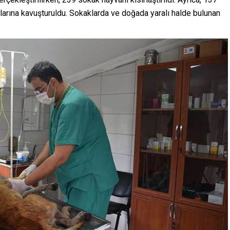
larına kavuşturuldu. Sokaklarda ve doğada yaralı halde bulunan