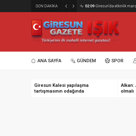
SON DAKİKA
02:09
Giresun’da etkinlik ma
ANA SAYFA
GÜNDEM
SPOR
Giresun Kalesi yapılaşma
Alkan:
tartışmasının odağında
olmalı