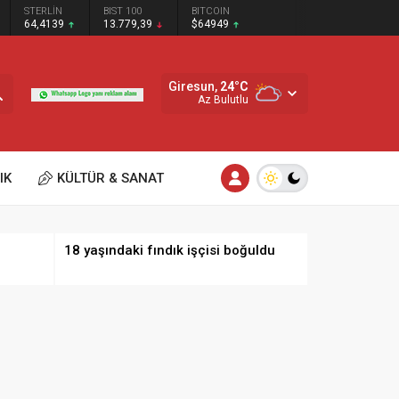
STERLİN
BIST 100
BITCOIN
64,4139
13.779,39
$64949
Giresun,
24
°C
Az Bulutlu
IK
KÜLTÜR & SANAT
18 yaşındaki fındık işçisi boğuldu