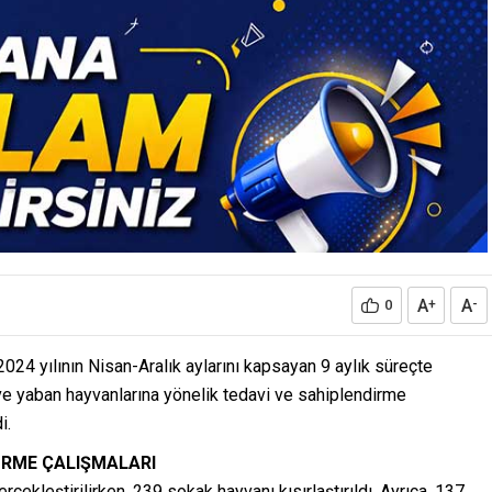
A
A
0
+
-
2024 yılının Nisan-Aralık aylarını kapsayan 9 aylık süreçte
 ve yaban hayvanlarına yönelik tedavi ve sahiplendirme
i.
İRME ÇALIŞMALARI
çekleştirilirken, 239 sokak hayvanı kısırlaştırıldı. Ayrıca, 137