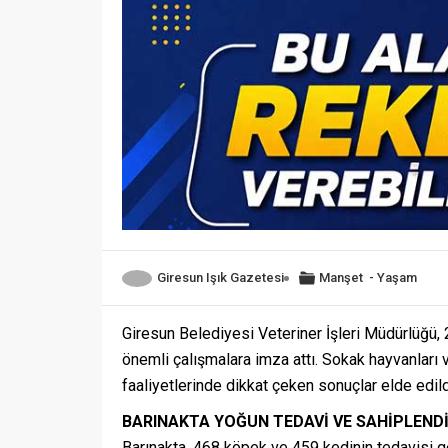
Giresun Işık Gazetesi
Manşet
-
Yaşam
Giresun Belediyesi Veteriner İşleri Müdürlüğü, 
önemli çalışmalara imza attı. Sokak hayvanları
faaliyetlerinde dikkat çeken sonuçlar elde edild
BARINAKTA YOĞUN TEDAVİ VE SAHİPLEND
Barınakta, 468 köpek ve 459 kedinin tedavisi ger