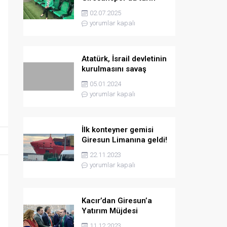
yazmaya hazırlanıyor
02.07.2025
yorumlar kapalı
Atatürk, İsrail devletinin
kurulmasını savaş
sebebi olarak ilân
05.01.2024
etmişti
yorumlar kapalı
İlk konteyner gemisi
Giresun Limanına geldi!
22.11.2023
yorumlar kapalı
Kacır’dan Giresun’a
Yatırım Müjdesi
11.12.2023