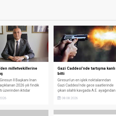
den milletvekillerine
Gazi Caddesi’nde tartışma kanlı
ış
bitti
 Giresun İl Başkanı İnan
Giresun’un en işlek noktalarından
çıklanan 2026 yılı fındık
Gazi Caddesi’nde gece saatlerinde
tı üzerinden iktidar
çıkan silahlı kavgada A.E. ayağından
illerini sert sözlerle
vuruldu. Olay sonrası bölgede kısa
2026
08.08.2026
. Taşgöz, üreticinin
süreli panik yaşanırken polis geniş
 karşılığını alamadığını
çaplı soruşturma başlattı.
, Giresun milletvekillerini