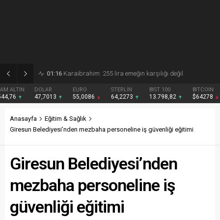
01:15
Gezmiş: 250 liralık fındık fiyatı emeği yok saydı
DOLAR
EURO
STERLİN
BIST 100
BITCOIN
47,7013
55,0086
64,2273
13.798,82
$64278
Anasayfa
Eğitim & Sağlık
Giresun Belediyesi’nden mezbaha personeline iş güvenliği eğitimi
Giresun Belediyesi’nden
mezbaha personeline iş
güvenliği eğitimi