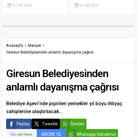
üreticinin maliyetlerini
transferden altyapıya,
07.08.2026
07.08.2026
karşılamadığını söyledi.
tesisleşmeden kurumsal
Torun, fiyatın yeniden
yapılanmaya kadar birçok
belirlenmesini isterken,
alanda önemli adımlar
“Üreticinin alın terini yabancı
attıklarını belirterek iş
kartellere teslim etmeyin”
insanlarını, esnafı, sivil
çağrısında bulundu.
toplum kuruluşlarını ve
taraftarları kulübe destek
Anasayfa
Manşet
olmaya çağırdı.
Giresun Belediyesinden anlamlı dayanışma çağrısı
Giresun Belediyesinden
anlamlı dayanışma çağrısı
Belediye Aşevi’nde pişirilen yemekler yıl boyu ihtiyaç
sahiplerine ulaştırılacak…
Paylaş
Tweetle
Gönder
ABONE OL
Whatsapp Kanalımız