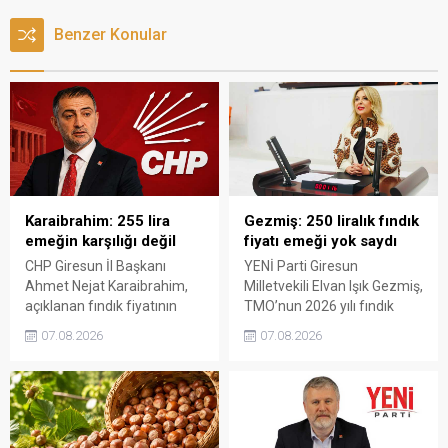
Benzer Konular
Karaibrahim: 255 lira
Gezmiş: 250 liralık fındık
emeğin karşılığı değil
fiyatı emeği yok saydı
CHP Giresun İl Başkanı
YENİ Parti Giresun
Ahmet Nejat Karaibrahim,
Milletvekili Elvan Işık Gezmiş,
açıklanan fındık fiyatının
TMO’nun 2026 yılı fındık
artan üretim maliyetleri
fiyatına sert tepki gösterdi.
07.08.2026
07.08.2026
karşısında yetersiz kaldığını
Açıklanan rakamın üreticinin
belirterek, üreticinin
artan maliyetlerini
emeğinin korunmasını
karşılamadığını belirten
istedi. Karaibrahim,
Gezmiş, “Üreticiyi yok
sürdürülebilir üretim için
sayanı, günü geldiğinde
fiyat politikasının yeniden
üretici de yok sayacaktır”