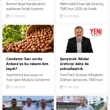
Ahmet Nejat Karaibrahim,
Milletvekili Elvan Işık Gezmiş,
açıklanan fındık fiyatının
TMO’nun 2026 yılı fındık
artan üretim maliyetleri
fiyatına sert tepki gösterdi.
07.08.2026
07.08.2026
karşısında yetersiz kaldığını
Açıklanan rakamın üreticinin
belirterek, üreticinin
artan maliyetlerini
emeğinin korunmasını
karşılamadığını belirten
istedi. Karaibrahim,
Gezmiş, “Üreticiyi yok
sürdürülebilir üretim için
sayanı, günü geldiğinde
fiyat politikasının yeniden
üretici de yok sayacaktır”
değerlendirilmesi gerektiğini
dedi.
söyledi.
Candemir Sarı sordu:
Şenyürek: İktidar
Ankara’ya bu rakamı kim
üreticiyi daha da
taşıdı?
yoksullaştırdı
Gazetemiz kurucusu ve
Yeni Parti Giresun İl Başkanı
Yazı İşleri Müdürü Candemir
Gökhan Şenyürek, TMO’nun
Sarı, fındık fiyatı
Giresun kalite fındık için
07.08.2026
07.08.2026
tartışmalarını köşesine
açıkladığı 255 liralık fiyatı
taşıdı. Üretim maliyetinin
“sefalet fiyatı” olarak
300 liraya ulaştığı bir
nitelendirdi. Artışın yıllık
dönemde Ankara’ya 240
enflasyonun altında kaldığını
liralık fiyat teklifi
belirten Şenyürek, kararın