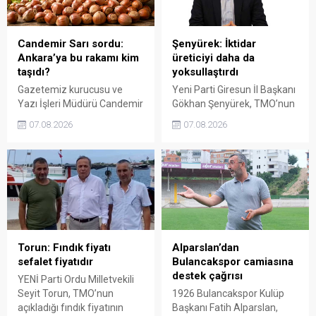
değerlendirilmesi gerektiğini
dedi.
söyledi.
Candemir Sarı sordu:
Şenyürek: İktidar
Ankara’ya bu rakamı kim
üreticiyi daha da
taşıdı?
yoksullaştırdı
Gazetemiz kurucusu ve
Yeni Parti Giresun İl Başkanı
Yazı İşleri Müdürü Candemir
Gökhan Şenyürek, TMO’nun
Sarı, fındık fiyatı
Giresun kalite fındık için
07.08.2026
07.08.2026
tartışmalarını köşesine
açıkladığı 255 liralık fiyatı
taşıdı. Üretim maliyetinin
“sefalet fiyatı” olarak
300 liraya ulaştığı bir
nitelendirdi. Artışın yıllık
dönemde Ankara’ya 240
enflasyonun altında kaldığını
liralık fiyat teklifi
belirten Şenyürek, kararın
götürüldüğü iddiasını
üreticiyi değil tekelleri
gündeme getiren Sarı,
koruduğunu savundu.
Giresun milletvekillerini açık
ve net bir cevap vermeye
Torun: Fındık fiyatı
Alparslan’dan
çağırdı.
sefalet fiyatıdır
Bulancakspor camiasına
destek çağrısı
YENİ Parti Ordu Milletvekili
Seyit Torun, TMO’nun
1926 Bulancakspor Kulüp
açıkladığı fındık fiyatının
Başkanı Fatih Alparslan,