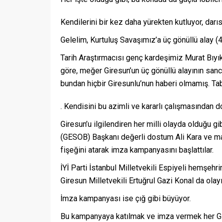
Kendilerini bir kez daha yürekten kutluyor, darı
Gelelim, Kurtuluş Savaşımız’a üç gönüllü alay 
Tarih Araştırmacısı genç kardeşimiz Murat Bıyık’
göre, meğer Giresun’un üç gönüllü alayının san
bundan hiçbir Giresunlu’nun haberi olmamış. T
. Kendisini bu azimli ve kararlı çalışmasından d
Giresun’u ilgilendiren her milli olayda olduğu gi
(GESOB) Başkanı değerli dostum Ali Kara ve mada
fişeğini atarak imza kampanyasını başlattılar.
İYİ Parti İstanbul Milletvekili Espiyeli hemşeh
Giresun Milletvekili Ertuğrul Gazi Konal da ol
İmza kampanyası ise çığ gibi büyüyor.
Bu kampanyaya katılmak ve imza vermek her Gire