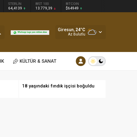
STERLİN
BIST 100
BITCOIN
64,4139
13.779,39
$64949
Giresun,
24
°C
Az Bulutlu
IK
KÜLTÜR & SANAT
18 yaşındaki fındık işçisi boğuldu