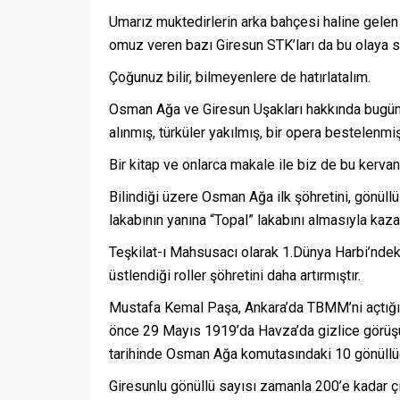
Umarız muktedirlerin arka bahçesi haline gelen
omuz veren bazı Giresun STK’ları da bu olaya 
Çoğunuz bilir, bilmeyenlere de hatırlatalım.
Osman Ağa ve Giresun Uşakları hakkında bugüne
alınmış, türküler yakılmış, bir opera bestelenmiş,
Bir kitap ve onlarca makale ile biz de bu kervan
Bilindiği üzere Osman Ağa ilk şöhretini, gönüllü
lakabının yanına “Topal” lakabını almasıyla kaza
Teşkilat-ı Mahsusacı olarak 1.Dünya Harbi’nde
üstlendiği roller şöhretini daha artırmıştır.
Mustafa Kemal Paşa, Ankara’da TBMM’ni açtığı sır
önce 29 Mayıs 1919’da Havza’da gizlice görüşü
tarihinde Osman Ağa komutasındaki 10 gönüllü
Giresunlu gönüllü sayısı zamanla 200’e kadar ç