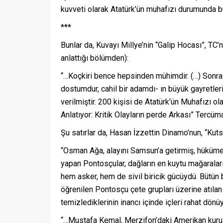
kuvveti olarak Atatürk’ün muhafızı durumunda bul
***
Bunlar da, Kuvayı Millye’nin “Galip Hocası”, TC’
anlattığı bölümden):
“…Koçkiri bence hepsinden mühimdir. (…) Sonra
dostumdur, cahil bir adamdı- ın büyük gayretleri
verilmiştir. 200 kişisi de Atatürk’ün Muhafızı ol
Anlatıyor: Kritik Olayların perde Arkası” Tercü
Şu satırlar da, Hasan İzzettin Dinamo’nun, “Kutsa
“Osman Ağa, alayını Samsun’a getirmiş, hükümet
yapan Pontosçular, dağların en kuytu mağarala
hem asker, hem de sivil biricik gücüydü. Bütün 
öğrenilen Pontosçu çete grupları üzerine atılan
temizlediklerinin inancı içinde içleri rahat dönüy
“…Mustafa Kemal, Merzifon’daki Amerikan kuruluş