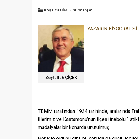
Köşe Yazıları
-
Sürmanşet
YAZARIN BİYOGRAFİSİ
Seyfullah ÇİÇEK
TBMM tarafından 1924 tarihinde, aralarında Trab
illerimiz ve Kastamonu’nun ilçesi İnebolu “İsti
madalyalar bir kenarda unutulmuş.
Her işte olduğu gibi, bu konuda da güçlü lobile