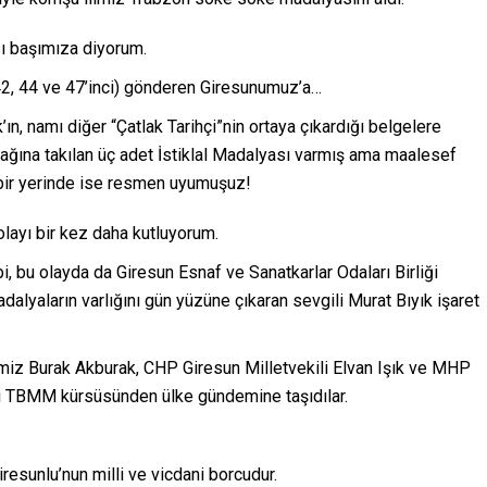
sı başımıza diyorum.
(42, 44 ve 47’inci) gönderen Giresunumuz’a…
ın, namı diğer “Çatlak Tarihçi”nin ortaya çıkardığı belgelere
cağına takılan üç adet İstiklal Madalyası varmış ama maalesef
abir yerinde ise resmen uyumuşuz!
olayı bir kez daha kutluyorum.
bi, bu olayda da Giresun Esnaf ve Sanatkarlar Odaları Birliği
lyaların varlığını gün yüzüne çıkaran sevgili Murat Bıyık işaret
rimiz Burak Akburak, CHP Giresun Milletvekili Elvan Işık ve MHP
ayı TBMM kürsüsünden ülke gündemine taşıdılar.
sunlu’nun milli ve vicdani borcudur.