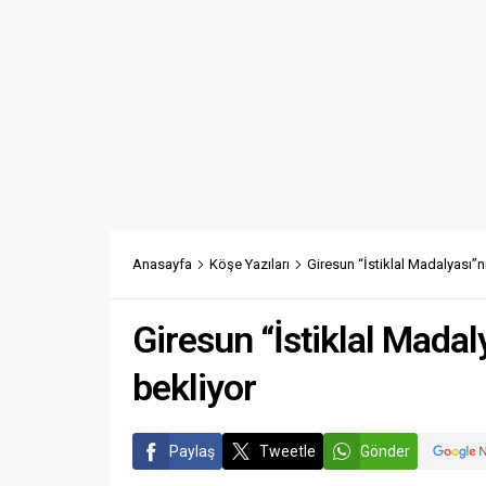
Anasayfa
Köşe Yazıları
Giresun “İstiklal Madalyası”nı 
Giresun “İstiklal Madaly
bekliyor
Paylaş
Tweetle
Gönder