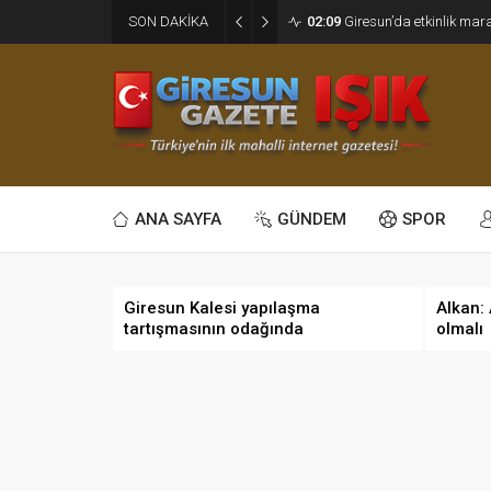
SON DAKİKA
02:09
Giresun’da etkinlik ma
ANA SAYFA
GÜNDEM
SPOR
Giresun Kalesi yapılaşma
Alkan:
tartışmasının odağında
olmalı