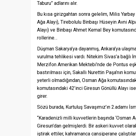
Taburu” adlarını alır.
Bu kısa girizgahtan sonra gelelim, Milis Yarb
Ağa Alayı), Tirebolulu Binbaşı Hüseyin Avni Al
Alayı) ve Binbaşı Ahmet Kemal Bey komutasındak
rollerine…
Düşman Sakarya’ya dayanmış, Ankara’ya ulaşmas
vurulma tehlikesi vardı. Nitekim Sivas’a bağlı 
Merzifon Amerikan Mektebi’nde de Pontus eşkiya
bastırılması için, Sakallı Nurettin Paşa’nın k
yeterli olmadığından, Osman Ağa komutasındaki 
komutasındaki 42’inci Giresun Gönüllü Alayı i
girer.
Sözü burada, Kurtuluş Savaşımız’ın 2.adamı İsm
“Karadenizli milli kuvvetlerin başında ‘Osman 
Giresun’dan gelmişlerdi. Bir askeri kuvvet ol
iştirak ettiler, kahramanca cansiperane çalıştıl