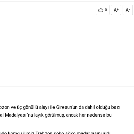
A
A
0
+
-
zon ve üç gönüllü alayı ile Giresun’un da dahil olduğu bazı
klal Madalyası”na layık görülmüş, ancak her nedense bu
riyle komşu ilimiz Trabzon söke söke madalyasını aldı.