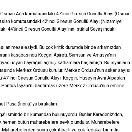
ay Osman Ağa komutasındaki 47’inci Giresun Gönüllü Alayı (Osman
paslan komutasındaki 42’inci Giresun Gönüllü Alayı (Nizamiye
i 44’üncü Giresun Gönüllü Alayı’nın İstiklal Savaşı’ndaki
ı an meselesiydi. Bu çok kritik durumda bir de arkamızdan
İmranlı kasabasında Koçgiri Aşireti, Samsun ve Amasya’nın
sı isyan bayrağını açmış, katliamlara başlamıştı. Bu isyanların
omutasında Merkez Ordusu kurulur. Merkez Ordusu’nun asker sayısı
47’inci Giresun Gönüllü Alayı, Koçgiri, Hüseyin Avni Alpaslan
se Pontus İsyanı’nı bastırmak üzere Merkez Ordusu’nun emrine
et Paşa (İnönü)’ya bırakalım:
Ağa’ isminde bir kumandan bulunuyordu. Bunlar Karadeniz’den,
arak hemen bütün muharebelere sevk olundular. Muharebelere
ar. Muharebelerden sonra çok itibarlı ve çok fedakar bir milis