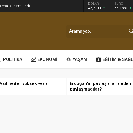
GRAM ALTIN
DOLAR
EURO
ratonu tamamlandı
6.660,55
47,7111
55,1881
POLİTİKA
EKONOMİ
YAŞAM
EĞİTİM & SAĞL
 Asıl hedef yüksek verim
Erdoğan’ın paylaşımını neden
paylaşmadılar?