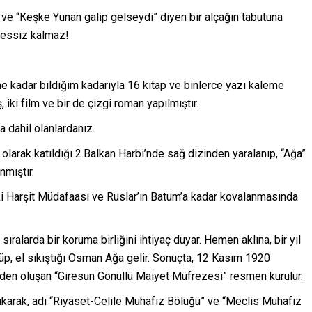
 ve “Keşke Yunan galip gelseydi” diyen bir alçağın tabutuna
sessiz kalmaz!
 kadar bildiğim kadarıyla 16 kitap ve binlerce yazı kaleme
 iki film ve bir de çizgi roman yapılmıştır.
a dahil olanlardanız.
 olarak katıldığı 2.Balkan Harbi’nde sağ dizinden yaralanıp, “Ağa”
nmıştır.
ki Harşit Müdafaası ve Ruslar’ın Batum’a kadar kovalanmasında
alarda bir koruma birliğini ihtiyaç duyar. Hemen aklına, bir yıl
p, el sıkıştığı Osman Ağa gelir. Sonuçta, 12 Kasım 1920
den oluşan “Giresun Gönüllü Maiyet Müfrezesi” resmen kurulur.
ıkarak, adı “Riyaset-Celile Muhafız Bölüğü” ve “Meclis Muhafız