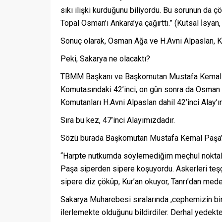
sıkı ilişki kurduğunu biliyordu. Bu sorunun da 
Topal Osman’ı Ankara’ya çağırttı.” (Kutsal İsyan,
Sonuç olarak, Osman Ağa ve H.Avni Alpaslan, K
Peki, Sakarya ne olacaktı?
TBMM Başkanı ve Başkomutan Mustafa Kemal Paş
Komutasındaki 42’inci, on gün sonra da Osman A
Komutanları H.Avni Alpaslan dahil 42’inci Alay’ı
Sıra bu kez, 47’inci Alayımızdadır.
Sözü burada Başkomutan Mustafa Kemal Paşa’y
“Harpte nutkumda söylemediğim meçhul noktalar
Paşa siperden sipere koşuyordu. Askerleri teşçi
sipere diz çöküp, Kur’an okuyor, Tanrı’dan mede
Sakarya Muharebesi sıralarında ,cephemizin bi
ilerlemekte olduğunu bildirdiler. Derhal yedekt