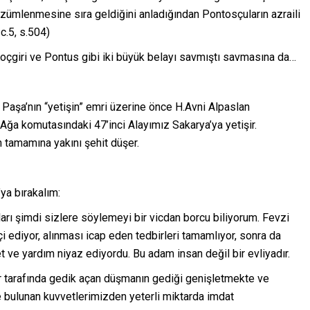
çözümlenmesine sıra geldiğini anladığından Pontosçuların azraili
 c.5, s.504)
oçgiri ve Pontus gibi iki büyük belayı savmıştı savmasına da…
a’nın “yetişin” emri üzerine önce H.Avni Alpaslan
ğa komutasındaki 47’inci Alayımız Sakarya’ya yetişir.
n tamamına yakını şehit düşer.
a bırakalım:
ı şimdi sizlere söylemeyi bir vicdan borcu biliyorum. Fevzi
 ediyor, alınması icap eden tedbirleri tamamlıyor, sonra da
t ve yardım niyaz ediyordu. Bu adam insan değil bir evliyadır.
r tarafında gedik açan düşmanın gediği genişletmekte ve
e bulunan kuvvetlerimizden yeterli miktarda imdat