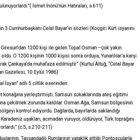
unuyorlardı.”( İsmet İnönü’nün Hatıraları, s.611)
nin 3.Cumhurbaşkanı Celal Bayar’ın sözleri (Koçgiri Kürt isyanını
 Giresun’dan 1200 kişi ile gelen Topal Osman –çok yakın
 oldu. O 1200 kişinin 1000 kişisi sonra orduya, Yunanlılar’a karşı
arak Çankaya’da muhafaza edilmiştir.” (Kurtul Altuğ, “Celal Bayar
man Gazetesi, 10 Eylül 1986)
l İsyan” adlı 5 ciltlik eserinden:
 konağına yerleştirmişti. Samsun sokaklarında ateş eğitimi
rına çekilmek zorunda kaldılar. Osman Ağa, Samsun bölgesinin
bölgeyi kontrol ediyordu. Dağlarda, bayırlarda saklandığı
 Karadeniz uşakları, acımadan vuruyor, öldürüyor, Türk toprağını
orlardı.” (c.5, s.210-211)
larının, Tavşandağlı Rumlarının yataklık ettiği Pontosçularla