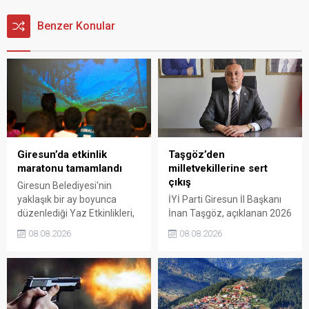
Benzer Konular
Giresun’da etkinlik
Taşgöz’den
maratonu tamamlandı
milletvekillerine sert
çıkış
Giresun Belediyesi'nin
yaklaşık bir ay boyunca
İYİ Parti Giresun İl Başkanı
düzenlediği Yaz Etkinlikleri,
İnan Taşgöz, açıklanan 2026
binlerce vatandaşı kültür,
yılı fındık alım fiyatı
08.08.2026
08.08.2026
sanat ve eğlenceyle
üzerinden iktidar
buluşturdu. Yoğun ilgi gören
milletvekillerini sert sözlerle
organizasyonun ardından
eleştirdi. Taşgöz, üreticinin
Kadın El Emeği Pazarı'nın
emeğinin karşılığını
süresi de 16 Ağustos'a
alamadığını savunarak,