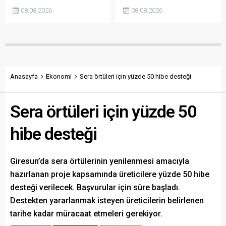
başlamasına rağmen
belirsiz kişi ya da kişilerce
08.08.2026
08.08.2026
açıklanmamasına tepki
sökülerek çalındığını açıkladı.
gösterdi. Bektaş,
Belediye, kamu malına zarar
maliyetlerin katlandığını
verenlerin tespiti için
belirterek üreticiyi memnun
vatandaşlardan ihbar
edecek taban fiyatın en az
desteği istedi.
350 lira olması gerektiğini
savundu.
Anasayfa
Ekonomi
Sera örtüleri için yüzde 50 hibe desteği
Sera örtüleri için yüzde 50
hibe desteği
Giresun’da sera örtülerinin yenilenmesi amacıyla
hazırlanan proje kapsamında üreticilere yüzde 50 hibe
desteği verilecek. Başvurular için süre başladı.
Destekten yararlanmak isteyen üreticilerin belirlenen
tarihe kadar müracaat etmeleri gerekiyor.