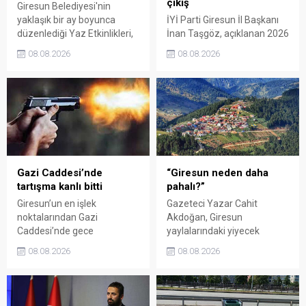
çıkış
Giresun Belediyesi'nin
yaklaşık bir ay boyunca
İYİ Parti Giresun İl Başkanı
düzenlediği Yaz Etkinlikleri,
İnan Taşgöz, açıklanan 2026
binlerce vatandaşı kültür,
yılı fındık alım fiyatı
08.08.2026
08.08.2026
sanat ve eğlenceyle
üzerinden iktidar
buluşturdu. Yoğun ilgi gören
milletvekillerini sert sözlerle
organizasyonun ardından
eleştirdi. Taşgöz, üreticinin
Kadın El Emeği Pazarı'nın
emeğinin karşılığını
süresi de 16 Ağustos'a
alamadığını savunarak,
kadar uzatıldı.
Giresun milletvekillerini
sessiz kalmakla suçladı.
Gazi Caddesi’nde
“Giresun neden daha
tartışma kanlı bitti
pahalı?”
Giresun’un en işlek
Gazeteci Yazar Cahit
noktalarından Gazi
Akdoğan, Giresun
Caddesi’nde gece
yaylalarındaki yiyecek
saatlerinde çıkan silahlı
fiyatlarının çevre illere göre
08.08.2026
08.08.2026
kavgada A.E. ayağından
belirgin biçimde yüksek
vuruldu. Olay sonrası
olduğunu savunarak Giresun
bölgede kısa süreli panik
Valiliği, Tarım ve Orman İl
yaşanırken polis geniş çaplı
Müdürlüğü ile ilgili kurumları