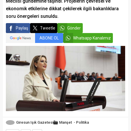
Meclisi gündemine taşındı. Projelerin çevresel ve
ekonomik etkilerine dikkat çekilerek ilgili bakanlıklara
soru önergeleri sunuldu.
Paylaş
Tweetle
Gönder
ABONE OL
Whatsapp Kanalımız
Giresun Işık Gazetesi
Manşet
-
Politika