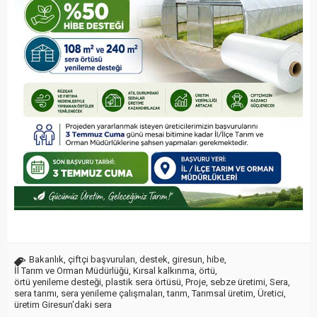
Bakanlık
,
çiftçi başvuruları
,
destek
,
giresun
,
hibe
,
İl Tarım ve Orman Müdürlüğü
,
Kırsal kalkınma
,
örtü
,
örtü yenileme desteği
,
plastik sera örtüsü
,
Proje
,
sebze üretimi
,
Sera
,
sera tarımı
,
sera yenileme çalışmaları
,
tarım
,
Tarımsal üretim
,
Üretici
,
üretim Giresun'daki sera