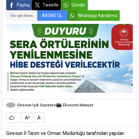
Paylaş
Tweetle
Gönder
ABONE OL
Whatsapp Kanalımız
Giresun Işık Gazetesi
Ekonomi
Manşet
A
A
+
-
Giresun İl Tarım ve Orman Müdürlüğü tarafından yapılan