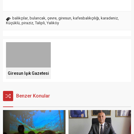
balıkçılar
,
bulancak
,
çevre
,
giresun
,
kafesbalıkçılığı
,
karadeniz
,
Küçüklü
,
piraziz
,
Talipli
,
Yalıköy
Giresun Işık Gazetesi
Benzer Konular