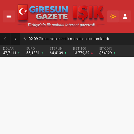
02:09
Giresun’da etkinlik maratonu tamamlandı
DOLAR
EURO
STERLİN
BIST 100
BITCOIN
47,7111
55,1881
64,4139
13.779,39
$64929