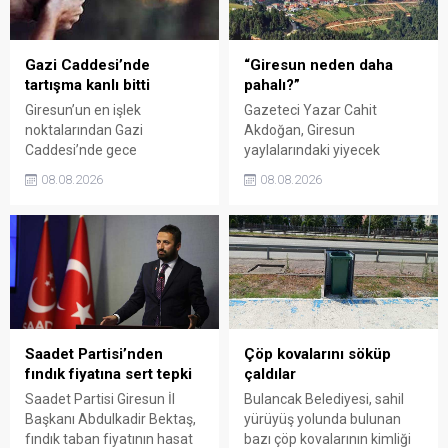
kadar uzatıldı.
Giresun milletvekillerini
sessiz kalmakla suçladı.
Gazi Caddesi’nde
“Giresun neden daha
tartışma kanlı bitti
pahalı?”
Giresun’un en işlek
Gazeteci Yazar Cahit
noktalarından Gazi
Akdoğan, Giresun
Caddesi’nde gece
yaylalarındaki yiyecek
saatlerinde çıkan silahlı
fiyatlarının çevre illere göre
08.08.2026
08.08.2026
kavgada A.E. ayağından
belirgin biçimde yüksek
vuruldu. Olay sonrası
olduğunu savunarak Giresun
bölgede kısa süreli panik
Valiliği, Tarım ve Orman İl
yaşanırken polis geniş çaplı
Müdürlüğü ile ilgili kurumları
soruşturma başlattı.
denetime çağırdı. Akdoğan,
yüzde 50’ye ulaşan fiyat
farklarının araştırılması
gerektiğini söyledi.
Saadet Partisi’nden
Çöp kovalarını söküp
fındık fiyatına sert tepki
çaldılar
Saadet Partisi Giresun İl
Bulancak Belediyesi, sahil
Başkanı Abdulkadir Bektaş,
yürüyüş yolunda bulunan
fındık taban fiyatının hasat
bazı çöp kovalarının kimliği