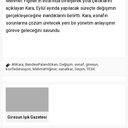
Mehmet Yiğiner’in etrafında birleşerek yola çıktıklarını
açıklayan Kara, Eylül ayında yapılacak süreçte değişimin
gerçekleşeceğine inandıklarını belirtti. Kara, esnafın
sorunlarına çözüm üretecek yeni bir yönetim anlayışının
göreve geleceğini savundu.
AliKara
,
BendeviPalandöken
,
Değişim
,
esnaf
,
giresun
,
konfederasyon
,
MehmetYiğiner
,
sanatkar
,
Seçim
,
TESK
Giresun Işık Gazetesi