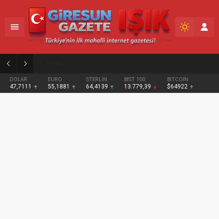
02:12
Fındığın Geleceği İçin Yeni Bir Politika Şart
DOLAR
EURO
STERLİN
BIST 100
BITCOIN
47,7111
55,1881
64,4139
13.779,39
$64922