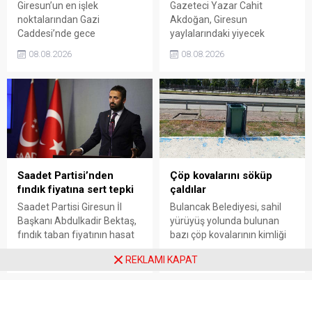
Giresun’un en işlek
Gazeteci Yazar Cahit
noktalarından Gazi
Akdoğan, Giresun
Caddesi’nde gece
yaylalarındaki yiyecek
saatlerinde çıkan silahlı
fiyatlarının çevre illere göre
08.08.2026
08.08.2026
kavgada A.E. ayağından
belirgin biçimde yüksek
vuruldu. Olay sonrası
olduğunu savunarak Giresun
bölgede kısa süreli panik
Valiliği, Tarım ve Orman İl
yaşanırken polis geniş çaplı
Müdürlüğü ile ilgili kurumları
soruşturma başlattı.
denetime çağırdı. Akdoğan,
yüzde 50’ye ulaşan fiyat
farklarının araştırılması
gerektiğini söyledi.
Saadet Partisi’nden
Çöp kovalarını söküp
fındık fiyatına sert tepki
çaldılar
Saadet Partisi Giresun İl
Bulancak Belediyesi, sahil
Başkanı Abdulkadir Bektaş,
yürüyüş yolunda bulunan
fındık taban fiyatının hasat
bazı çöp kovalarının kimliği
başlamasına rağmen
belirsiz kişi ya da kişilerce
08.08.2026
08.08.2026
REKLAMI KAPAT
açıklanmamasına tepki
sökülerek çalındığını açıkladı.
gösterdi. Bektaş,
Belediye, kamu malına zarar
maliyetlerin katlandığını
verenlerin tespiti için
belirterek üreticiyi memnun
vatandaşlardan ihbar