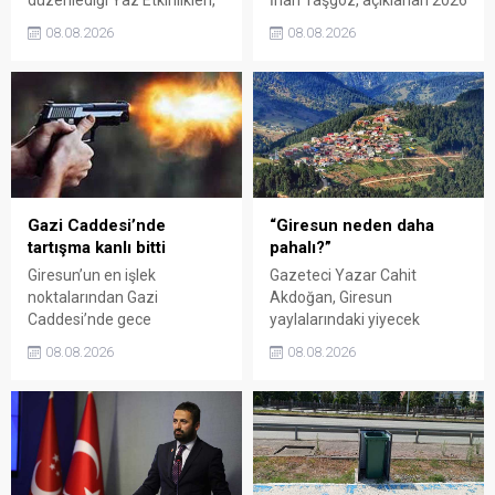
binlerce vatandaşı kültür,
yılı fındık alım fiyatı
08.08.2026
08.08.2026
sanat ve eğlenceyle
üzerinden iktidar
buluşturdu. Yoğun ilgi gören
milletvekillerini sert sözlerle
organizasyonun ardından
eleştirdi. Taşgöz, üreticinin
Kadın El Emeği Pazarı'nın
emeğinin karşılığını
süresi de 16 Ağustos'a
alamadığını savunarak,
kadar uzatıldı.
Giresun milletvekillerini
sessiz kalmakla suçladı.
Gazi Caddesi’nde
“Giresun neden daha
tartışma kanlı bitti
pahalı?”
Giresun’un en işlek
Gazeteci Yazar Cahit
noktalarından Gazi
Akdoğan, Giresun
Caddesi’nde gece
yaylalarındaki yiyecek
saatlerinde çıkan silahlı
fiyatlarının çevre illere göre
08.08.2026
08.08.2026
kavgada A.E. ayağından
belirgin biçimde yüksek
vuruldu. Olay sonrası
olduğunu savunarak Giresun
bölgede kısa süreli panik
Valiliği, Tarım ve Orman İl
yaşanırken polis geniş çaplı
Müdürlüğü ile ilgili kurumları
soruşturma başlattı.
denetime çağırdı. Akdoğan,
yüzde 50’ye ulaşan fiyat