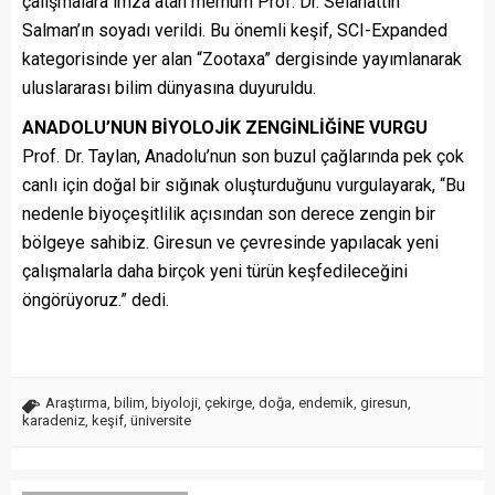
çalışmalara imza atan merhum Prof. Dr. Selahattin
Salman’ın soyadı verildi. Bu önemli keşif, SCI-Expanded
kategorisinde yer alan “Zootaxa” dergisinde yayımlanarak
uluslararası bilim dünyasına duyuruldu.
ANADOLU’NUN BİYOLOJİK ZENGİNLİĞİNE VURGU
Prof. Dr. Taylan, Anadolu’nun son buzul çağlarında pek çok
canlı için doğal bir sığınak oluşturduğunu vurgulayarak, “Bu
nedenle biyoçeşitlilik açısından son derece zengin bir
bölgeye sahibiz. Giresun ve çevresinde yapılacak yeni
çalışmalarla daha birçok yeni türün keşfedileceğini
öngörüyoruz.” dedi.
Araştırma
,
bilim
,
biyoloji
,
çekirge
,
doğa
,
endemik
,
giresun
,
karadeniz
,
keşif
,
üniversite