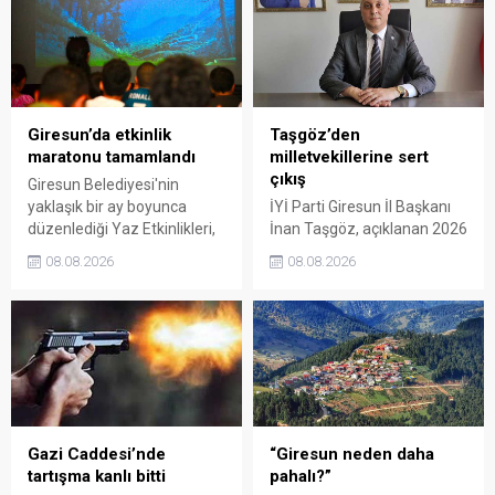
Giresun’da etkinlik
Taşgöz’den
maratonu tamamlandı
milletvekillerine sert
çıkış
Giresun Belediyesi'nin
yaklaşık bir ay boyunca
İYİ Parti Giresun İl Başkanı
düzenlediği Yaz Etkinlikleri,
İnan Taşgöz, açıklanan 2026
binlerce vatandaşı kültür,
yılı fındık alım fiyatı
08.08.2026
08.08.2026
sanat ve eğlenceyle
üzerinden iktidar
buluşturdu. Yoğun ilgi gören
milletvekillerini sert sözlerle
organizasyonun ardından
eleştirdi. Taşgöz, üreticinin
Kadın El Emeği Pazarı'nın
emeğinin karşılığını
süresi de 16 Ağustos'a
alamadığını savunarak,
kadar uzatıldı.
Giresun milletvekillerini
sessiz kalmakla suçladı.
Gazi Caddesi’nde
“Giresun neden daha
tartışma kanlı bitti
pahalı?”