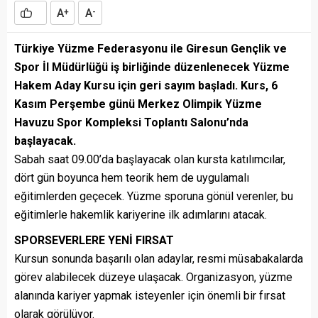
A
A
+
-
Türkiye Yüzme Federasyonu ile Giresun Gençlik ve
Spor İl Müdürlüğü iş birliğinde düzenlenecek Yüzme
Hakem Aday Kursu için geri sayım başladı. Kurs, 6
Kasım Perşembe günü Merkez Olimpik Yüzme
Havuzu Spor Kompleksi Toplantı Salonu’nda
başlayacak.
Sabah saat 09.00’da başlayacak olan kursta katılımcılar,
dört gün boyunca hem teorik hem de uygulamalı
eğitimlerden geçecek. Yüzme sporuna gönül verenler, bu
eğitimlerle hakemlik kariyerine ilk adımlarını atacak.
SPORSEVERLERE YENİ FIRSAT
Kursun sonunda başarılı olan adaylar, resmi müsabakalarda
görev alabilecek düzeye ulaşacak. Organizasyon, yüzme
alanında kariyer yapmak isteyenler için önemli bir fırsat
olarak görülüyor.