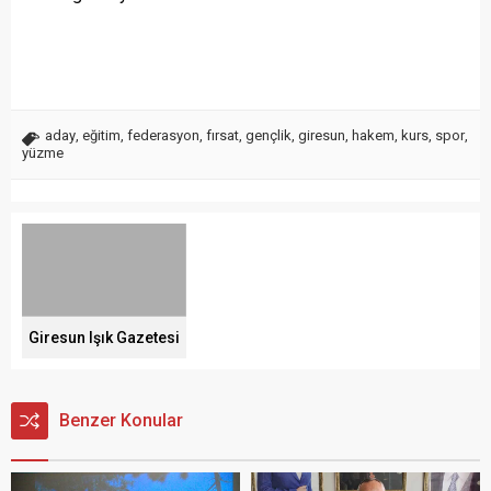
aday
,
eğitim
,
federasyon
,
fırsat
,
gençlik
,
giresun
,
hakem
,
kurs
,
spor
,
yüzme
Giresun Işık Gazetesi
Benzer Konular