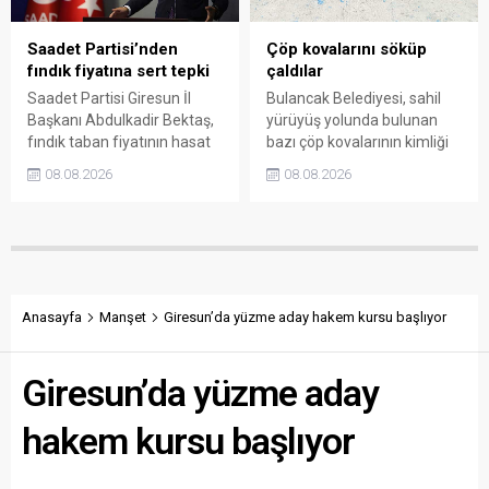
farklarının araştırılması
gerektiğini söyledi.
Saadet Partisi’nden
Çöp kovalarını söküp
fındık fiyatına sert tepki
çaldılar
Saadet Partisi Giresun İl
Bulancak Belediyesi, sahil
Başkanı Abdulkadir Bektaş,
yürüyüş yolunda bulunan
fındık taban fiyatının hasat
bazı çöp kovalarının kimliği
başlamasına rağmen
belirsiz kişi ya da kişilerce
08.08.2026
08.08.2026
açıklanmamasına tepki
sökülerek çalındığını açıkladı.
gösterdi. Bektaş,
Belediye, kamu malına zarar
maliyetlerin katlandığını
verenlerin tespiti için
belirterek üreticiyi memnun
vatandaşlardan ihbar
edecek taban fiyatın en az
desteği istedi.
350 lira olması gerektiğini
savundu.
Anasayfa
Manşet
Giresun’da yüzme aday hakem kursu başlıyor
Giresun’da yüzme aday
hakem kursu başlıyor