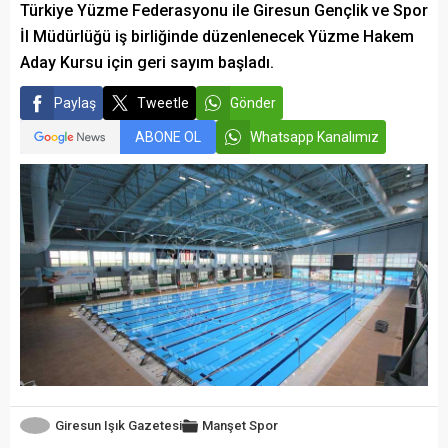
Türkiye Yüzme Federasyonu ile Giresun Gençlik ve Spor
İl Müdürlüğü iş birliğinde düzenlenecek Yüzme Hakem
Aday Kursu için geri sayım başladı.
Paylaş
Tweetle
Gönder
ABONE OL
Whatsapp Kanalımız
Giresun Işık Gazetesi
Manşet
Spor