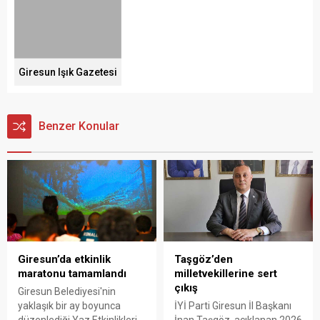
Giresun Işık Gazetesi
Benzer Konular
Giresun’da etkinlik
Taşgöz’den
maratonu tamamlandı
milletvekillerine sert
çıkış
Giresun Belediyesi'nin
yaklaşık bir ay boyunca
İYİ Parti Giresun İl Başkanı
düzenlediği Yaz Etkinlikleri,
İnan Taşgöz, açıklanan 2026