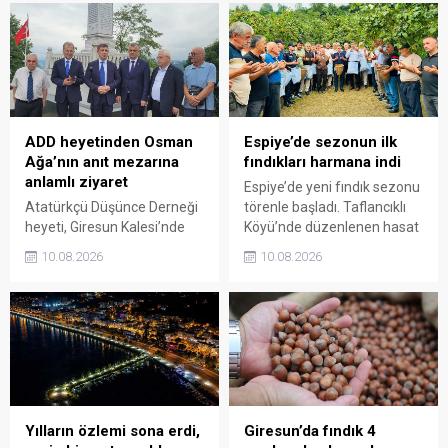
ADD heyetinden Osman
Espiye’de sezonun ilk
Ağa’nın anıt mezarına
fındıkları harmana indi
anlamlı ziyaret
Espiye’de yeni fındık sezonu
Atatürkçü Düşünce Derneği
törenle başladı. Taflancıklı
heyeti, Giresun Kalesi’nde
Köyü’nde düzenlenen hasat
bulunan Topal Osman
programında üreticiler
10.08.2026
10.08.2026
Ağa’nın anıt mezarını
bahçeye girerken, sezonun
ziyaret etti. Ziyarette 42. ve
ilk fındıkları kemençe ve
47. Gönüllü Giresun
horon eşliğinde toplanarak
Alaylarının Millî Mücadele’de
harmana döküldü.
üstlendiği kritik rol ve
Giresun’un bağımsızlık
uğruna ödediği ağır bedel bir
kez daha gündeme taşındı.
Yılların özlemi sona erdi,
Giresun’da fındık 4