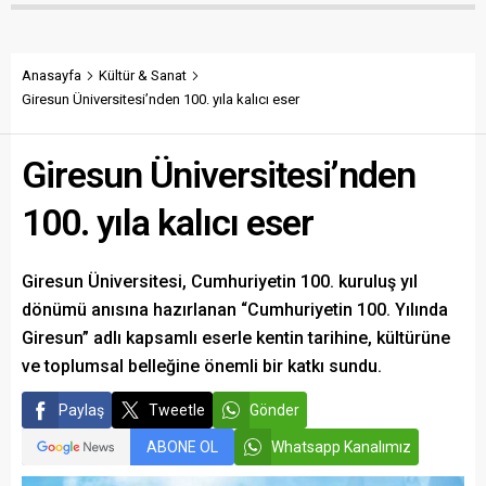
hazırladığı muhalefet
Başkanı Fatih Alparslan, her
şerhini kamuoyuyla paylaştı.
ay gelir-gider tablosu ve
Şerhte, PKK terörü nedeniyle
yapılan çalışmaların
şehit edilen 7 bin 563 kişinin
açıklanacağını belirterek
Anasayfa
Kültür & Sanat
adının tek tek TBMM
şeffaf ve hesap verebilir bir
Giresun Üniversitesi’nden 100. yıla kalıcı eser
kayıtlarına geçirildiği
yönetim sözü verdi.
belirtildi.
Giresun Üniversitesi’nden
100. yıla kalıcı eser
Giresun Üniversitesi, Cumhuriyetin 100. kuruluş yıl
dönümü anısına hazırlanan “Cumhuriyetin 100. Yılında
Giresun” adlı kapsamlı eserle kentin tarihine, kültürüne
ve toplumsal belleğine önemli bir katkı sundu.
Paylaş
Tweetle
Gönder
ABONE OL
Whatsapp Kanalımız