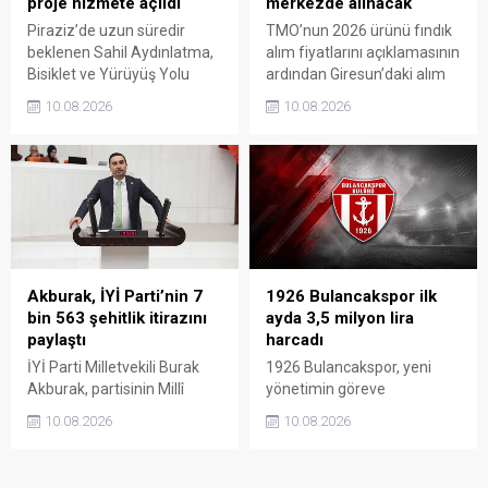
proje hizmete açıldı
merkezde alınacak
Piraziz’de uzun süredir
TMO’nun 2026 ürünü fındık
beklenen Sahil Aydınlatma,
alım fiyatlarını açıklamasının
Bisiklet ve Yürüyüş Yolu
ardından Giresun’daki alım
Projesi törenle hizmete
merkezleri de belli oldu.
10.08.2026
10.08.2026
açıldı. Yoğun katılımla
Üreticiler, 17 Ağustos’ta
gerçekleştirilen açılışta, sahil
açılacak randevu sistemi
şeridine yeni bir kimlik
üzerinden gün alarak 24
kazandıran projenin ilçenin
Ağustos’tan itibaren
sosyal yaşamına önemli
ürünlerini teslim edebilecek.
katkı sağlaması bekleniyor.
Akburak, İYİ Parti’nin 7
1926 Bulancakspor ilk
bin 563 şehitlik itirazını
ayda 3,5 milyon lira
paylaştı
harcadı
İYİ Parti Milletvekili Burak
1926 Bulancakspor, yeni
Akburak, partisinin Millî
yönetimin göreve
Dayanışma ve Toplumsal
gelmesinin ardından
10.08.2026
10.08.2026
Bütünleşmenin
yürütülen çalışmaların bir
Güçlendirilmesine Dair
aylık faaliyet raporunu
Kanun Teklifi’ne karşı
kamuoyuyla paylaştı. Kulüp