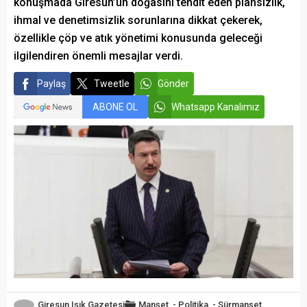
konuşmada Giresun’un doğasını tehdit eden plansızlık,
ihmal ve denetimsizlik sorunlarına dikkat çekerek,
özellikle çöp ve atık yönetimi konusunda geleceği
ilgilendiren önemli mesajlar verdi.
Paylaş
Tweetle
Gönder
ABONE OL
Whatsapp Kanalımız
Giresun Işık Gazetesi
Manşet
-
Politika
-
Sürmanşet