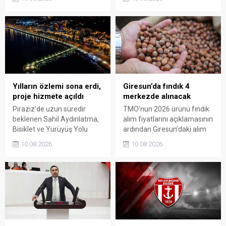
Ağa’nın anıt mezarını
bahçeye girerken, sezonun
ziyaret etti. Ziyarette 42. ve
ilk fındıkları kemençe ve
47. Gönüllü Giresun
horon eşliğinde toplanarak
Alaylarının Millî Mücadele’de
harmana döküldü.
üstlendiği kritik rol ve
Giresun’un bağımsızlık
uğruna ödediği ağır bedel bir
kez daha gündeme taşındı.
Yılların özlemi sona erdi,
Giresun’da fındık 4
proje hizmete açıldı
merkezde alınacak
Piraziz’de uzun süredir
TMO’nun 2026 ürünü fındık
beklenen Sahil Aydınlatma,
alım fiyatlarını açıklamasının
Bisiklet ve Yürüyüş Yolu
ardından Giresun’daki alım
Projesi törenle hizmete
merkezleri de belli oldu.
10.08.2026
10.08.2026
açıldı. Yoğun katılımla
Üreticiler, 17 Ağustos’ta
gerçekleştirilen açılışta, sahil
açılacak randevu sistemi
şeridine yeni bir kimlik
üzerinden gün alarak 24
kazandıran projenin ilçenin
Ağustos’tan itibaren
sosyal yaşamına önemli
ürünlerini teslim edebilecek.
katkı sağlaması bekleniyor.