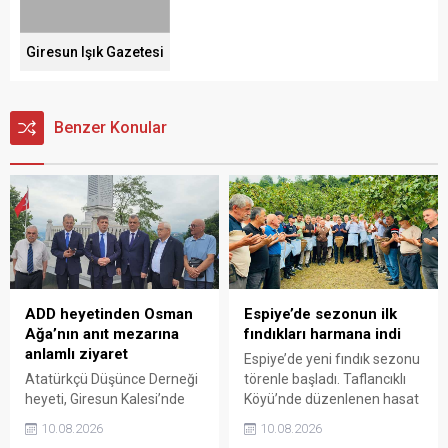
Giresun Işık Gazetesi
Benzer Konular
ADD heyetinden Osman
Espiye’de sezonun ilk
Ağa’nın anıt mezarına
fındıkları harmana indi
anlamlı ziyaret
Espiye’de yeni fındık sezonu
Atatürkçü Düşünce Derneği
törenle başladı. Taflancıklı
heyeti, Giresun Kalesi’nde
Köyü’nde düzenlenen hasat
bulunan Topal Osman
programında üreticiler
10.08.2026
10.08.2026
Ağa’nın anıt mezarını
bahçeye girerken, sezonun