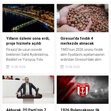
ziyaret etti. Ziyarette 42. ve
ilk fındıkları kemençe ve
47. Gönüllü Giresun
horon eşliğinde toplanarak
Alaylarının Millî Mücadele’de
harmana döküldü.
üstlendiği kritik rol ve
Giresun’un bağımsızlık
uğruna ödediği ağır bedel bir
kez daha gündeme taşındı.
Yılların özlemi sona erdi,
Giresun’da fındık 4
proje hizmete açıldı
merkezde alınacak
Piraziz’de uzun süredir
TMO’nun 2026 ürünü fındık
beklenen Sahil Aydınlatma,
alım fiyatlarını açıklamasının
Bisiklet ve Yürüyüş Yolu
ardından Giresun’daki alım
Projesi törenle hizmete
merkezleri de belli oldu.
10.08.2026
10.08.2026
açıldı. Yoğun katılımla
Üreticiler, 17 Ağustos’ta
gerçekleştirilen açılışta, sahil
açılacak randevu sistemi
şeridine yeni bir kimlik
üzerinden gün alarak 24
kazandıran projenin ilçenin
Ağustos’tan itibaren
sosyal yaşamına önemli
ürünlerini teslim edebilecek.
katkı sağlaması bekleniyor.
Akburak, İYİ Parti’nin 7
1926 Bulancakspor ilk