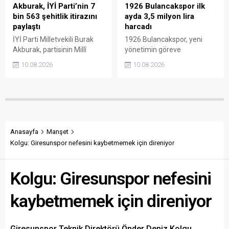
Akburak, İYİ Parti’nin 7
1926 Bulancakspor ilk
bin 563 şehitlik itirazını
ayda 3,5 milyon lira
paylaştı
harcadı
İYİ Parti Milletvekili Burak
1926 Bulancakspor, yeni
Akburak, partisinin Millî
yönetimin göreve
Dayanışma ve Toplumsal
gelmesinin ardından
10.08.2026
10.08.2026
Bütünleşmenin
yürütülen çalışmaların bir
Güçlendirilmesine Dair
aylık faaliyet raporunu
Kanun Teklifi’ne karşı
kamuoyuyla paylaştı. Kulüp
hazırladığı muhalefet
Başkanı Fatih Alparslan, her
şerhini kamuoyuyla paylaştı.
ay gelir-gider tablosu ve
Şerhte, PKK terörü nedeniyle
yapılan çalışmaların
şehit edilen 7 bin 563 kişinin
açıklanacağını belirterek
Anasayfa
Manşet
adının tek tek TBMM
şeffaf ve hesap verebilir bir
Kolgu: Giresunspor nefesini kaybetmemek için direniyor
kayıtlarına geçirildiği
yönetim sözü verdi.
belirtildi.
Kolgu: Giresunspor nefesini
kaybetmemek için direniyor
Giresunspor Teknik Direktörü Önder Deniz Kolgu,