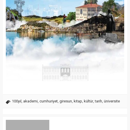
100yıl
,
akademi
,
cumhuriyet
,
giresun
,
kitap
,
kültür
,
tarih
,
üniversite