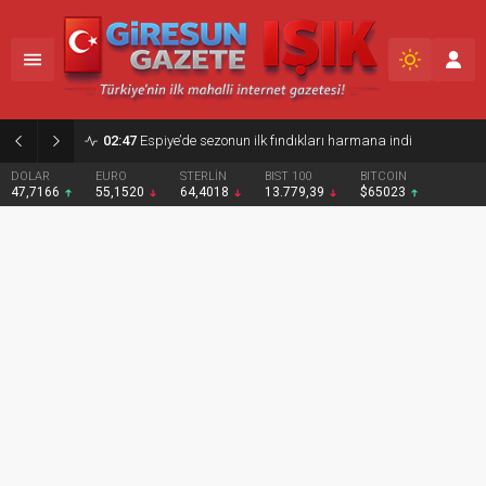
02:47
Espiye’de sezonun ilk fındıkları harmana indi
DOLAR
EURO
STERLİN
BIST 100
BITCOIN
47,7166
55,1520
64,4018
13.779,39
$65023