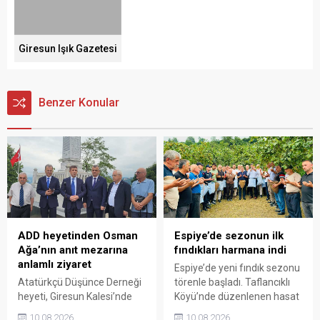
Giresun Işık Gazetesi
Benzer Konular
ADD heyetinden Osman
Espiye’de sezonun ilk
Ağa’nın anıt mezarına
fındıkları harmana indi
anlamlı ziyaret
Espiye’de yeni fındık sezonu
Atatürkçü Düşünce Derneği
törenle başladı. Taflancıklı
heyeti, Giresun Kalesi’nde
Köyü’nde düzenlenen hasat
bulunan Topal Osman
programında üreticiler
10.08.2026
10.08.2026