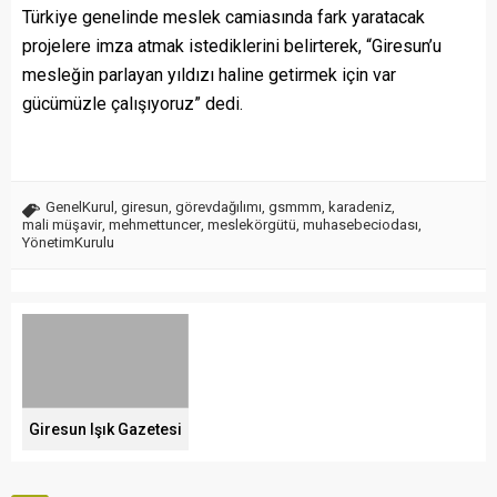
Türkiye genelinde meslek camiasında fark yaratacak
projelere imza atmak istediklerini belirterek, “Giresun’u
mesleğin parlayan yıldızı haline getirmek için var
gücümüzle çalışıyoruz” dedi.
GenelKurul
,
giresun
,
görevdağılımı
,
gsmmm
,
karadeniz
,
mali müşavir
,
mehmettuncer
,
meslekörgütü
,
muhasebeciodası
,
YönetimKurulu
Giresun Işık Gazetesi