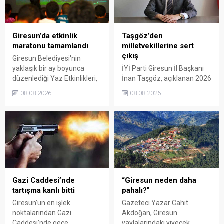
Giresun’da etkinlik
Taşgöz’den
maratonu tamamlandı
milletvekillerine sert
çıkış
Giresun Belediyesi'nin
yaklaşık bir ay boyunca
İYİ Parti Giresun İl Başkanı
düzenlediği Yaz Etkinlikleri,
İnan Taşgöz, açıklanan 2026
binlerce vatandaşı kültür,
yılı fındık alım fiyatı
08.08.2026
08.08.2026
sanat ve eğlenceyle
üzerinden iktidar
buluşturdu. Yoğun ilgi gören
milletvekillerini sert sözlerle
organizasyonun ardından
eleştirdi. Taşgöz, üreticinin
Kadın El Emeği Pazarı'nın
emeğinin karşılığını
süresi de 16 Ağustos'a
alamadığını savunarak,
kadar uzatıldı.
Giresun milletvekillerini
sessiz kalmakla suçladı.
Gazi Caddesi’nde
“Giresun neden daha
tartışma kanlı bitti
pahalı?”
Giresun’un en işlek
Gazeteci Yazar Cahit
noktalarından Gazi
Akdoğan, Giresun
Caddesi’nde gece
yaylalarındaki yiyecek