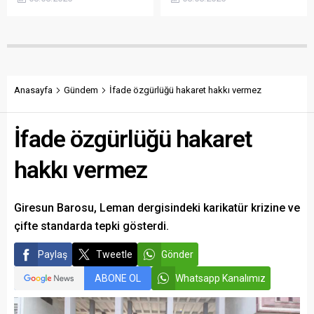
açıklanmamasına tepki
sökülerek çalındığını açıkladı.
gösterdi. Bektaş,
Belediye, kamu malına zarar
maliyetlerin katlandığını
verenlerin tespiti için
belirterek üreticiyi memnun
vatandaşlardan ihbar
edecek taban fiyatın en az
desteği istedi.
350 lira olması gerektiğini
savundu.
Anasayfa
Gündem
İfade özgürlüğü hakaret hakkı vermez
İfade özgürlüğü hakaret
hakkı vermez
Giresun Barosu, Leman dergisindeki karikatür krizine ve
çifte standarda tepki gösterdi.
Paylaş
Tweetle
Gönder
ABONE OL
Whatsapp Kanalımız