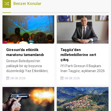
Benzer Konular
Giresun’da etkinlik
Taşgöz’den
maratonu tamamlandı
milletvekillerine sert
çıkış
Giresun Belediyesi'nin
yaklaşık bir ay boyunca
İYİ Parti Giresun İl Başkanı
düzenlediği Yaz Etkinlikleri,
İnan Taşgöz, açıklanan 2026
binlerce vatandaşı kültür,
yılı fındık alım fiyatı
08.08.2026
08.08.2026
sanat ve eğlenceyle
üzerinden iktidar
buluşturdu. Yoğun ilgi gören
milletvekillerini sert sözlerle
organizasyonun ardından
eleştirdi. Taşgöz, üreticinin
Kadın El Emeği Pazarı'nın
emeğinin karşılığını
süresi de 16 Ağustos'a
alamadığını savunarak,
kadar uzatıldı.
Giresun milletvekillerini
sessiz kalmakla suçladı.