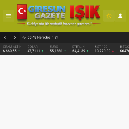
02:12
Fındığın Geleceği İçin Yeni Bir Politika Şart
DOLAR
EURO
STERLİN
BIST 100
BITCOIN
47,7111
55,1881
64,4139
13.779,39
$64763