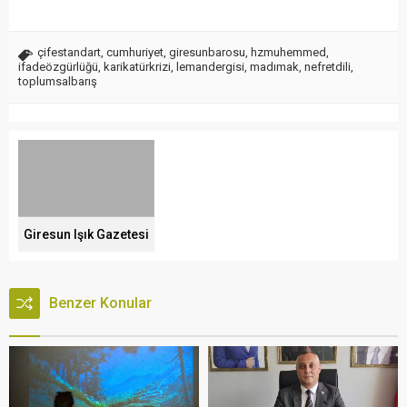
çifestandart
,
cumhuriyet
,
giresunbarosu
,
hzmuhemmed
,
ifadeözgürlüğü
,
karikatürkrizi
,
lemandergisi
,
madımak
,
nefretdili
,
toplumsalbarış
Giresun Işık Gazetesi
Benzer Konular