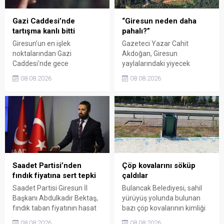
Gazi Caddesi’nde
“Giresun neden daha
tartışma kanlı bitti
pahalı?”
Giresun’un en işlek
Gazeteci Yazar Cahit
noktalarından Gazi
Akdoğan, Giresun
Caddesi’nde gece
yaylalarındaki yiyecek
saatlerinde çıkan silahlı
fiyatlarının çevre illere göre
08.08.2026
08.08.2026
kavgada A.E. ayağından
belirgin biçimde yüksek
vuruldu. Olay sonrası
olduğunu savunarak Giresun
bölgede kısa süreli panik
Valiliği, Tarım ve Orman İl
yaşanırken polis geniş çaplı
Müdürlüğü ile ilgili kurumları
soruşturma başlattı.
denetime çağırdı. Akdoğan,
yüzde 50’ye ulaşan fiyat
farklarının araştırılması
gerektiğini söyledi.
Saadet Partisi’nden
Çöp kovalarını söküp
fındık fiyatına sert tepki
çaldılar
Saadet Partisi Giresun İl
Bulancak Belediyesi, sahil
Başkanı Abdulkadir Bektaş,
yürüyüş yolunda bulunan
fındık taban fiyatının hasat
bazı çöp kovalarının kimliği
başlamasına rağmen
belirsiz kişi ya da kişilerce
08.08.2026
08.08.2026