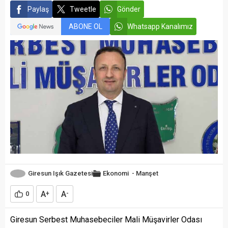
Paylaş
Tweetle
Gönder
ABONE OL
Whatsapp Kanalımız
Giresun Işık Gazetesi
Ekonomi
-
Manşet
A
A
0
+
-
Giresun Serbest Muhasebeciler Mali Müşavirler Odası