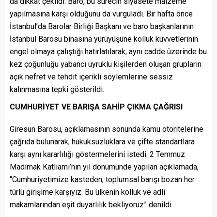
da dikkat çekildi. Baro, bu sürecin siyasete malzeme
yapılmasına karşı olduğunu da vurguladı. Bir hafta önce
İstanbul’da Barolar Birliği Başkanı ve baro başkanlarının
İstanbul Barosu binasına yürüyüşüne kolluk kuvvetlerinin
engel olmaya çalıştığı hatırlatılarak, aynı cadde üzerinde bu
kez çoğunluğu yabancı uyruklu kişilerden oluşan grupların
açık nefret ve tehdit içerikli söylemlerine sessiz
kalınmasına tepki gösterildi.
CUMHURİYET VE BARIŞA SAHİP ÇIKMA ÇAĞRISI
Giresun Barosu, açıklamasının sonunda kamu otoritelerine
çağrıda bulunarak, hukuksuzluklara ve çifte standartlara
karşı aynı kararlılığı göstermelerini istedi. 2 Temmuz
Madımak Katliamı’nın yıl dönümünde yapılan açıklamada,
“Cumhuriyetimize kasteden, toplumsal barışı bozan her
türlü girişime karşıyız. Bu ülkenin kolluk ve adli
makamlarından eşit duyarlılık bekliyoruz” denildi.