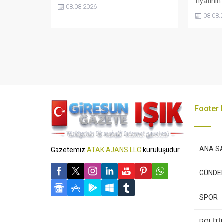
fiyatını
savunarak Giresun Valiliği, Tarım ve
08.08.2026
rağmen 
Orman İl Müdürlüğü ile ilgili
08.08.
gösterdi
kurumları denetime çağırdı.
katlandığ
Akdoğan, yüzde 50’ye ulaşan fiyat
memnun 
farklarının araştırılması gerektiğini
az 350 li
söyledi.
savundu
Footer
ANA S
Gazetemiz
ATAK AJANS LLC
kuruluşudur.
GÜND
SPOR
POLİTİ