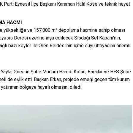
AK Parti Eynesil İlçe Başkanı Karaman Halil Köse ve teknik heyet
AMA HACMİ
re yüksekliğe ve 157.000 m³ depolama hacmine sahip olması
Kayasis Deresi üzerine inşa edilecek Sisdağı Sel Kapanı’nın,
ğlı bazı köyler ile Ören Beldesi’nin içme suyu ihtiyacına önemli
 Yayla, Giresun Şube Müdürü Hamdi Kotan, Barajlar ve HES Şube
li de eşlik etti. Başkan Erkan, projede emeği geçen tüm kurum
yatırımın bölgeye hayırlı olmasını diledi.