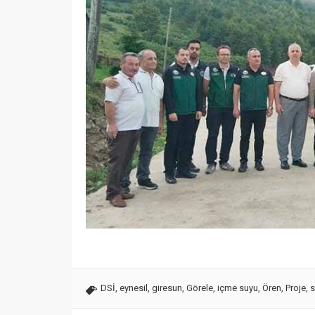
DSİ
,
eynesil
,
giresun
,
Görele
,
içme suyu
,
Ören
,
Proje
,
s