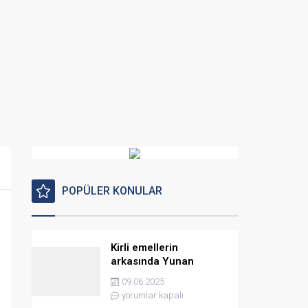
POPÜLER KONULAR
Kirli emellerin
arkasında Yunan
istihbaratı var
09.06.2025
yorumlar kapalı