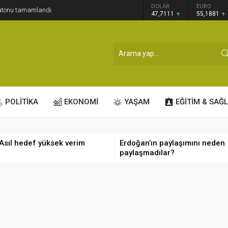
GRAM ALTIN
DOLAR
EURO
ratonu tamamlandı
6.660,55
47,7111
55,1881
POLİTİKA
EKONOMİ
YAŞAM
EĞİTİM & SAĞL
 Asıl hedef yüksek verim
Erdoğan’ın paylaşımını neden
paylaşmadılar?