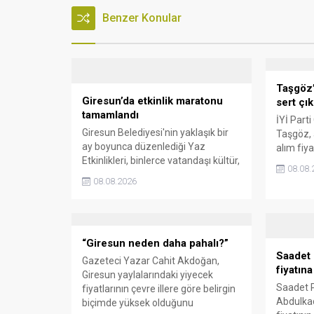
Benzer Konular
Taşgöz’
Giresun’da etkinlik maratonu
sert çık
tamamlandı
İYİ Parti
Giresun Belediyesi'nin yaklaşık bir
Taşgöz, a
ay boyunca düzenlediği Yaz
alım fiya
Etkinlikleri, binlerce vatandaşı kültür,
milletvek
08.08.
sanat ve eğlenceyle buluşturdu.
eleştirdi
08.08.2026
Yoğun ilgi gören organizasyonun
emeğinin
ardından Kadın El Emeği Pazarı'nın
savunarak
süresi de 16 Ağustos'a kadar
sessiz k
uzatıldı.
“Giresun neden daha pahalı?”
Saadet 
Gazeteci Yazar Cahit Akdoğan,
fiyatına
Giresun yaylalarındaki yiyecek
Saadet P
fiyatlarının çevre illere göre belirgin
Abdulkad
biçimde yüksek olduğunu