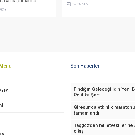
n hasat başlamasına
açıkladı. Belediye, kamu malına
08.08.2026
açıklanmamasına tepki
zarar verenlerin tespiti için
2026
. Bektaş, maliyetlerin
vatandaşlardan ihbar desteği istedi.
ını belirterek üreticiyi
edecek taban fiyatın en
ra olması gerektiğini
.
 Menü
Son Haberler
Fındığın Geleceği İçin Yeni B
AYFA
Politika Şart
EM
Giresun’da etkinlik maratonu
tamamlandı
Taşgöz’den milletvekillerine 
çıkış
KA