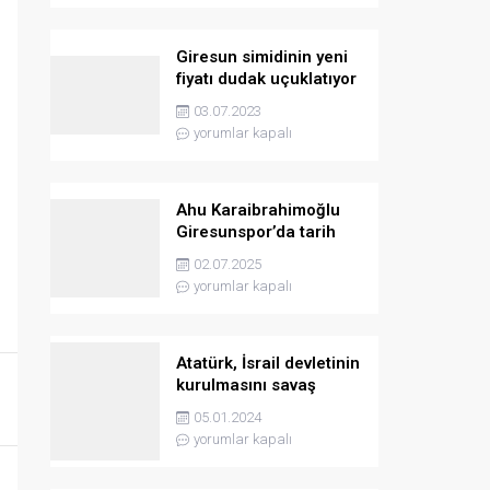
Giresun simidinin yeni
fiyatı dudak uçuklatıyor
03.07.2023
yorumlar kapalı
Ahu Karaibrahimoğlu
Giresunspor’da tarih
yazmaya hazırlanıyor
02.07.2025
yorumlar kapalı
Atatürk, İsrail devletinin
kurulmasını savaş
sebebi olarak ilân
05.01.2024
etmişti
yorumlar kapalı