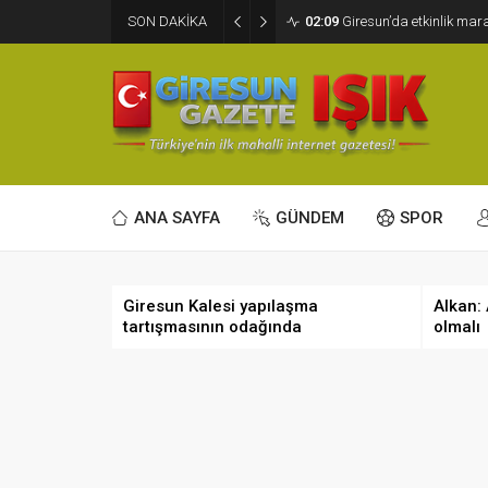
SON DAKİKA
02:09
Giresun’da etkinlik ma
ANA SAYFA
GÜNDEM
SPOR
Giresun Kalesi yapılaşma
Alkan:
tartışmasının odağında
olmalı