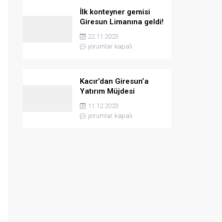
İlk konteyner gemisi
Giresun Limanına geldi!
22.11.2023
yorumlar kapalı
Kacır’dan Giresun’a
Yatırım Müjdesi
11.12.2023
yorumlar kapalı