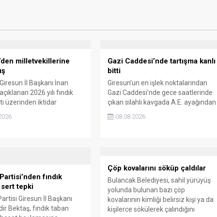
den milletvekillerine
Gazi Caddesi’nde tartışma kanlı
ış
bitti
 Giresun İl Başkanı İnan
Giresun’un en işlek noktalarından
çıklanan 2026 yılı fındık
Gazi Caddesi’nde gece saatlerinde
tı üzerinden iktidar
çıkan silahlı kavgada A.E. ayağından
illerini sert sözlerle
vuruldu. Olay sonrası bölgede kısa
2026
08.08.2026
. Taşgöz, üreticinin
süreli panik yaşanırken polis geniş
 karşılığını alamadığını
çaplı soruşturma başlattı.
, Giresun milletvekillerini
almakla suçladı.
Çöp kovalarını söküp çaldılar
Partisi’nden fındık
Bulancak Belediyesi, sahil yürüyüş
 sert tepki
yolunda bulunan bazı çöp
artisi Giresun İl Başkanı
kovalarının kimliği belirsiz kişi ya da
ir Bektaş, fındık taban
kişilerce sökülerek çalındığını