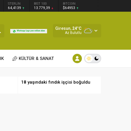
STERLİN
BIST 100
BITCOIN
64,4139
13.779,39
$64953
Giresun,
24
°C
Az Bulutlu
IK
KÜLTÜR & SANAT
18 yaşındaki fındık işçisi boğuldu