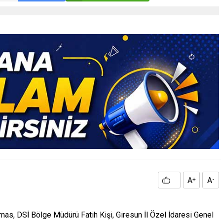
A
A
+
-
mas, DSİ Bölge Müdürü Fatih Kişi, Giresun İl Özel İdaresi Genel