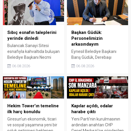
hayal kırıklığı yarattığını
söyledi.
Sıbıç esnafın taleplerini
Başkan Güdük:
yerinde dinledi
Personelimizin
arkasındayım
Bulancak Sanayi Sitesi
esnafıyla kahvaltıda buluşan
Eynesil Belediye Başkanı
Belediye Başkanı Necmi
Barış Güdük, Derebaşı
Sıbıç, bölgede yapılması
Mahallesi’ndeki yangın
06.08.2026
06.08.2026
planlanan çalışmaları
üzerinden belediye ve
değerlendirdi. Sanayi esnafı
itfaiye personeline yönelik
da yaşadığı sorunları ve
asılsız iddialar ortaya
beklentilerini doğrudan
atıldığını belirterek, “İftira ve
Başkan Sıbıç’a aktardı.
karalama siyasetiyle
çalışanlarımızın emeğinin
gölgelenmesine izin
Hekim Tower’ın temeline
Kapılar açıldı, odalar
vermeyeceğim” dedi.
ilk harç konuldu
harabe çıktı
Giresun’un ekonomik, ticari
Yeni Parti’nin kurulmasının
ve sosyal yaşamına yeni bir
ardından anahtarı CHP
soluk getirmesi beklenen
Genel Merkezi’ne gönderilen