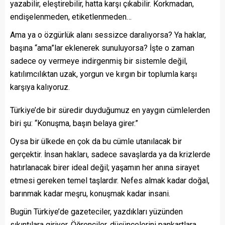
yazabilir, eleştirebilir, hatta karşı çıkabilir. Korkmadan,
endişelenmeden, etiketlenmeden…
Ama ya o özgürlük alanı sessizce daralıyorsa? Ya haklar,
başına “ama”lar eklenerek sunuluyorsa? İşte o zaman
sadece oy vermeye indirgenmiş bir sistemle değil,
katılımcılıktan uzak, yorgun ve kırgın bir toplumla karşı
karşıya kalıyoruz.
Türkiye’de bir süredir duyduğumuz en yaygın cümlelerden
biri şu: “Konuşma, başın belaya girer.”
Oysa bir ülkede en çok da bu cümle utanılacak bir
gerçektir. İnsan hakları, sadece savaşlarda ya da krizlerde
hatırlanacak birer ideal değil; yaşamın her anına sirayet
etmesi gereken temel taşlardır. Nefes almak kadar doğal,
barınmak kadar meşru, konuşmak kadar insani.
Bugün Türkiye’de gazeteciler, yazdıkları yüzünden
sıkıntılara giriyor. Öğrenciler, düşüncelerini pankartlara