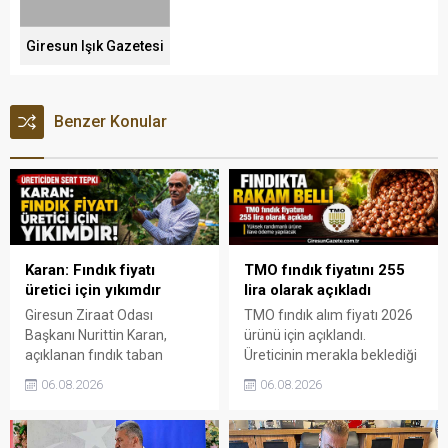
Giresun Işık Gazetesi
Benzer Konular
Karan: Fındık fiyatı
TMO fındık fiyatını 255
üretici için yıkımdır
lira olarak açıkladı
Giresun Ziraat Odası
TMO fındık alım fiyatı 2026
Başkanı Nurittin Karan,
ürünü için açıklandı.
açıklanan fındık taban
Üreticinin merakla beklediği
fiyatının beklentilerin ve
rakamlar belli olurken,
06.08.2026
06.08.2026
üretim maliyetlerinin
yüksek randımanlı ürüne
gerisinde kaldığını belirterek,
ilave ödeme yapılacağı
kararın üreticide büyük
duyuruldu.