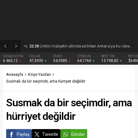
17:45
Karan: Fındık fiyatı üretici için yıkımdır
DOLAR
EURO
STERLİN
BIST 100
BITCOIN
47,5935
54,9385
64,1760
13.798,82
$64582
Anasayfa
Köşe Yazıları
Susmak da bir seçimdir, ama hürriyet değildir
Susmak da bir seçimdir, ama
hürriyet değildir
Paylaş
Tweetle
Gönder