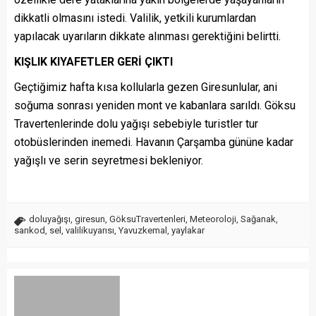
dikkatli olmasını istedi. Valilik, yetkili kurumlardan
yapılacak uyarıların dikkate alınması gerektiğini belirtti.
KIŞLIK KIYAFETLER GERİ ÇIKTI
Geçtiğimiz hafta kısa kollularla gezen Giresunlular, ani
soğuma sonrası yeniden mont ve kabanlara sarıldı. Göksu
Travertenlerinde dolu yağışı sebebiyle turistler tur
otobüslerinden inemedi. Havanın Çarşamba gününe kadar
yağışlı ve serin seyretmesi bekleniyor.
doluyağışı
,
giresun
,
GöksuTravertenleri
,
Meteoroloji
,
Sağanak
,
sarıkod
,
sel
,
valilikuyarısı
,
Yavuzkemal
,
yaylakar