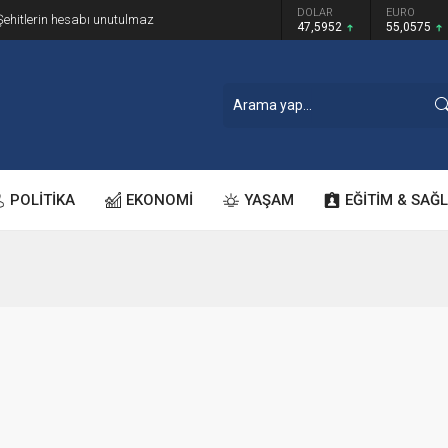
GRAM ALTIN
DOLAR
EURO
Şehitlerin hesabı unutulmaz
6.520,79
47,5952
55,0575
POLİTİKA
EKONOMİ
YAŞAM
EĞİTİM & SAĞL