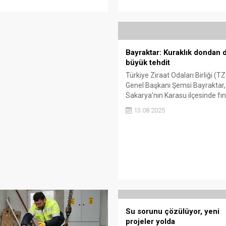
Bayraktar: Kuraklık dondan 
büyük tehdit
Türkiye Ziraat Odaları Birliği (T
Genel Başkanı Şemsi Bayraktar,
Sakarya’nın Karasu ilçesinde fın
bahçelerinde yaptığı incelemele
13.08.2025
kuraklık, don ve hastalıkların ü
ciddi kayıplara yol açtığını söyled
Bayraktar, “449 bin ton rekolte
hedefini tutturmamız mümkün 
dedi.
Su sorunu çözülüyor, yeni
projeler yolda