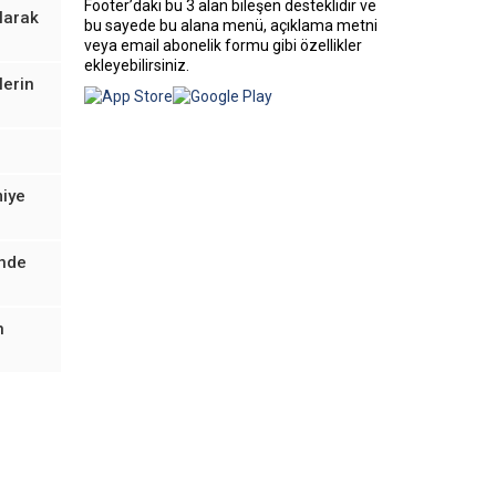
Footer’daki bu 3 alan bileşen desteklidir ve
olarak
bu sayede bu alana menü, açıklama metni
veya email abonelik formu gibi özellikler
ekleyebilirsiniz.
lerin
miye
inde
n