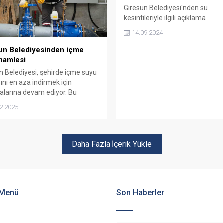
Giresun Belediyesi'nden su
kesintileriyle ilgili açıklama
14.09.2024
un Belediyesinden içme
hamlesi
n Belediyesi, şehirde içme suyu
sını en aza indirmek için
alarına devam ediyor. Bu
mda, Aksu Mahallesi’nde yapımı
2.2025
lanan yeni içme suyu kuyusu
üre içinde devreye alınacak.
Daha Fazla İçerik Yükle
 Menü
Son Haberler