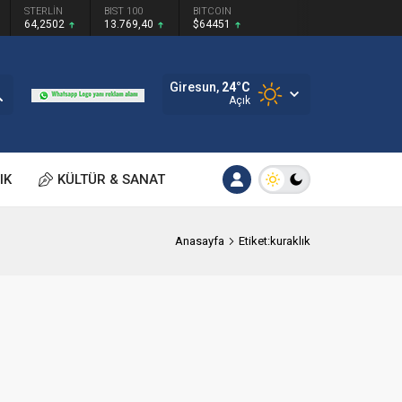
STERLİN
BIST 100
BITCOIN
64,2502
13.769,40
$64451
Giresun,
24
°C
Açık
IK
KÜLTÜR & SANAT
Anasayfa
Etiket:kuraklık