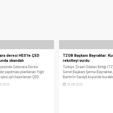
ara deresi HES’te ÇED
TZOB Başkanı Bayraktar: Kur
unda skandalı
rekolteyi vurdu
lçesinde Gelevara Deresi
Türkiye Ziraat Odaları Birliği (T
de yapılması planlanan Yiğit
Genel Başkanı Şemsi Bayraktar,
ojesi için hazırlanan ÇED
Bartın’ın Saraylı köyünde kurakl
nda, Kahramanmaraş’taki bir
etkilenen fındık bahçelerinde
9.2025
26.08.2025
in verilerinin kullanıldığı ortaya
incelemelerde bulundu.
Skandal, Milli Parklar yetkililerinin
atini çekti.