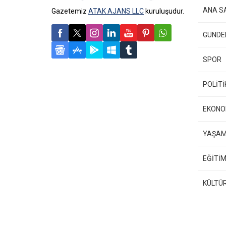
ANA S
Gazetemiz
ATAK AJANS LLC
kuruluşudur.
GÜND
SPOR
POLİTİ
EKONO
YAŞA
EĞİTİM
KÜLTÜ