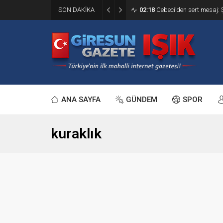
SON DAKİKA
02:18
Cebeci’den sert mesaj: 
ANA SAYFA
GÜNDEM
SPOR
kuraklık