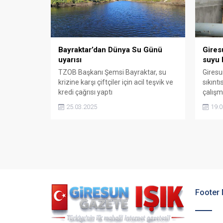
Bayraktar’dan Dünya Su Günü
Gires
uyarısı
suyu 
TZOB Başkanı Şemsi Bayraktar, su
Giresu
krizine karşı çiftçiler için acil teşvik ve
sıkıntı
kredi çağrısı yaptı
çalışm
kapsa
25.03.2025
19.0
tamam
kısa s
Footer