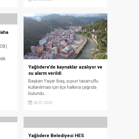
sürdürülebilirliğin ciddi tehlike altında
olduğuna dikkat çekti.
daha
ZOB)
dık
rde,
Yağlıdere’de kaynaklar azalıyor ve
retimde
su alarm verildi
i.
Başkan Yaşar İbaş, suyun tasarruflu
kullanılması için ilçe halkına çağrıda
değil”
bulundu...
26.07.2025
Yağlıdere Belediyesi HES