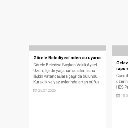
Görele Belediyesi’nden su uyarısı
Gelev
Görele Belediye Başkan Vekili Aysel
rapor
Uzun, ilçede yaşanan su sıkıntısına
Güce i
ilişkin vatandaşlara çağrıda bulundu.
üzerin
Kuraklık ve yaz aylarında artan nüfus
HES Pr
nedeniyle su kaynakları üzerindeki
25.07.2026
raporu
baskının arttığını belirten Uzun,
15.0
santral
tasarruflu su kullanımının önemine
çıktı. 
dikkat çekti.
de dikk