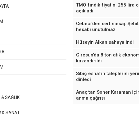
TMO fındık fiyatını 255 lira 
AYFA
açıkladı
EM
Cebeci’den sert mesaj: Şehit
hesabı unutulmaz
Hüseyin Alkan sahaya indi
KA
Giresun’da 8 ton atık ekono
kazandırıldı
Mİ
Sıbıç esnafın taleplerini yer
dinledi
M
Anaç’tan Soner Karaman içi
 & SAĞLIK
anma çağrısı
R & SANAT