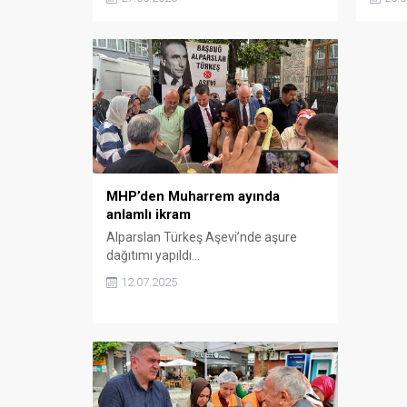
ikramında bulunarak birlik ve
mesajla
beraberlik mesajı verdi.
MHP’den Muharrem ayında
anlamlı ikram
Alparslan Türkeş Aşevi’nde aşure
dağıtımı yapıldı…
12.07.2025