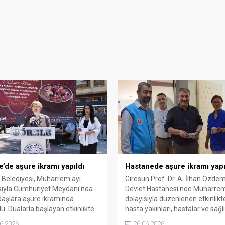
e’de aşure ikramı yapıldı
Hastanede aşure ikramı yapı
 Belediyesi, Muharrem ayı
Giresun Prof. Dr. A. İlhan Özdem
sıyla Cumhuriyet Meydanı'nda
Devlet Hastanesi'nde Muharrem
aşlara aşure ikramında
dolayısıyla düzenlenen etkinlikt
u. Dualarla başlayan etkinlikte
hasta yakınları, hastalar ve sağl
, beraberlik ve paylaşma
çalışanlarına aşure ikram edildi.
6.2026
26.06.2026