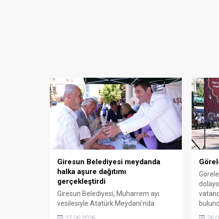
Giresun Belediyesi meydanda
Görel
halka aşure dağıtımı
Görele
gerçekleştirdi
dolayı
Giresun Belediyesi, Muharrem ayı
vatand
vesilesiyle Atatürk Meydanı’nda
bulund
kurduğu stantta vatandaşlara aşure
birlik
27.06.2026
26.0