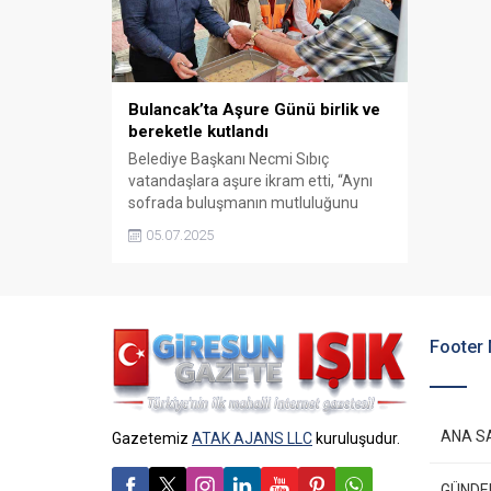
Bulancak’ta Aşure Günü birlik ve
bereketle kutlandı
Belediye Başkanı Necmi Sıbıç
vatandaşlara aşure ikram etti, “Aynı
sofrada buluşmanın mutluluğunu
yaşadık” dedi.
05.07.2025
Footer
ANA S
Gazetemiz
ATAK AJANS LLC
kuruluşudur.
GÜND