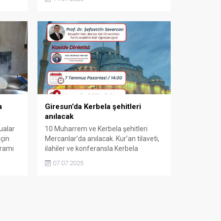
aşure dağıtıldı.
a
Giresun’da Kerbela şehitleri
anılacak
ualar
10 Muharrem ve Kerbela şehitleri
için
Mercanlar’da anılacak. Kur’an tilaveti,
ramı
ilahiler ve konferansla Kerbela
şehitleri yad edilecek, program
07.07.2025
sonunda aşure dağıtılacak.