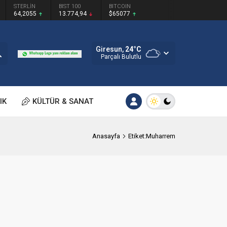
STERLİN
BIST 100
BITCOIN
64,2055
13.774,94
$65077
Giresun,
24
°C
Parçalı Bulutlu
IK
KÜLTÜR & SANAT
Anasayfa
Etiket:Muharrem