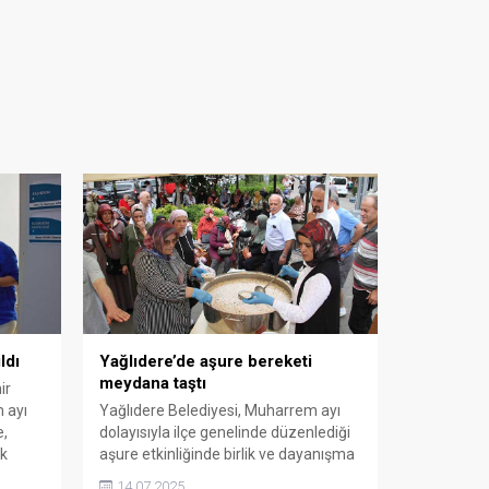
ldı
Yağlıdere’de aşure bereketi
meydana taştı
ir
 ayı
Yağlıdere Belediyesi, Muharrem ayı
e,
dolayısıyla ilçe genelinde düzenlediği
ık
aşure etkinliğinde birlik ve dayanışma
mesajı verdi. Etkinlikte 3000 kase
14.07.2025