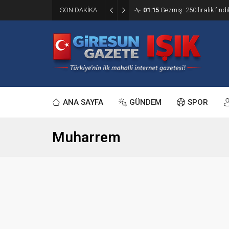
SON DAKİKA
01:15
Gezmiş: 250 liralık fındı
ANA SAYFA
GÜNDEM
SPOR
Muharrem