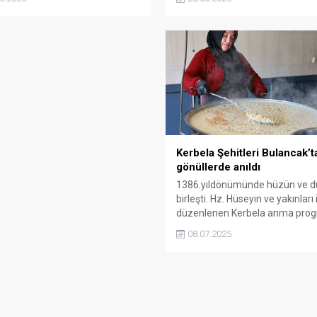
rı verildi.
Programda birlik, beraberlik ve
dayanışma mesajları verildi.
Kerbela Şehitleri Bulancak’t
gönüllerde anıldı
1386.yıldönümünde hüzün ve d
birleşti. Hz. Hüseyin ve yakınları 
düzenlenen Kerbela anma prog
büyük katılımla gerçekleşti…
08.07.2025