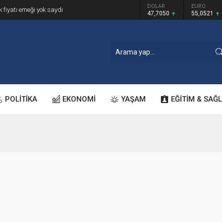
GRAM ALTIN
DOLAR
EURO
k fiyatı emeği yok saydı
6.614,69
47,7050
55,0521
POLİTİKA
EKONOMİ
YAŞAM
EĞİTİM & SAĞL