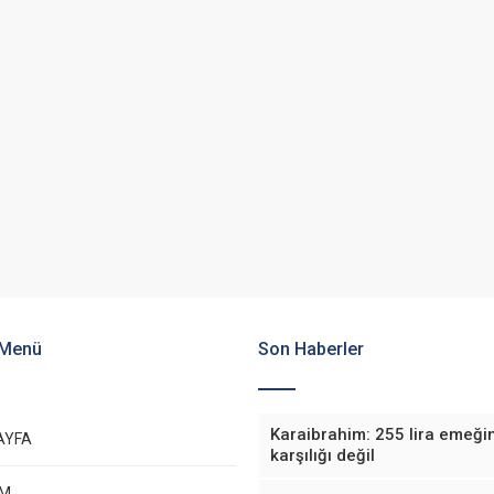
 Menü
Son Haberler
Karaibrahim: 255 lira emeği
AYFA
karşılığı değil
EM