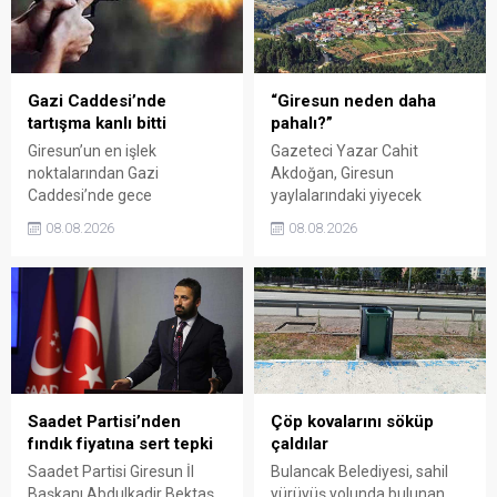
süresi de 16 Ağustos'a
alamadığını savunarak,
kadar uzatıldı.
Giresun milletvekillerini
sessiz kalmakla suçladı.
Gazi Caddesi’nde
“Giresun neden daha
tartışma kanlı bitti
pahalı?”
Giresun’un en işlek
Gazeteci Yazar Cahit
noktalarından Gazi
Akdoğan, Giresun
Caddesi’nde gece
yaylalarındaki yiyecek
saatlerinde çıkan silahlı
fiyatlarının çevre illere göre
08.08.2026
08.08.2026
kavgada A.E. ayağından
belirgin biçimde yüksek
vuruldu. Olay sonrası
olduğunu savunarak Giresun
bölgede kısa süreli panik
Valiliği, Tarım ve Orman İl
yaşanırken polis geniş çaplı
Müdürlüğü ile ilgili kurumları
soruşturma başlattı.
denetime çağırdı. Akdoğan,
yüzde 50’ye ulaşan fiyat
farklarının araştırılması
gerektiğini söyledi.
Saadet Partisi’nden
Çöp kovalarını söküp
fındık fiyatına sert tepki
çaldılar
Saadet Partisi Giresun İl
Bulancak Belediyesi, sahil
Başkanı Abdulkadir Bektaş,
yürüyüş yolunda bulunan