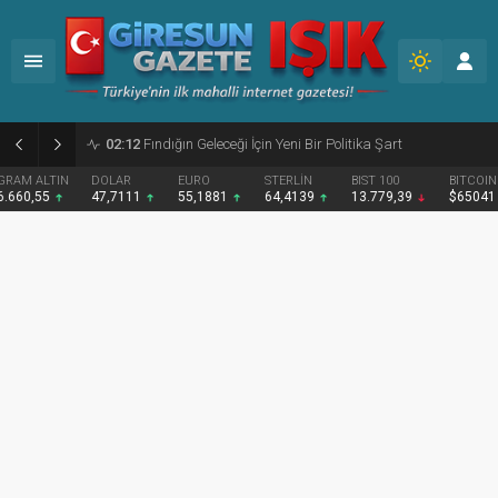
02:09
Giresun’da etkinlik maratonu tamamlandı
DOLAR
EURO
STERLİN
BIST 100
BITCOIN
47,7111
55,1881
64,4139
13.779,39
$65041