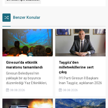
Benzer Konular
Giresun’da etkinlik
Taşgöz’den
maratonu tamamlandı
milletvekillerine sert
çıkış
Giresun Belediyesi'nin
yaklaşık bir ay boyunca
İYİ Parti Giresun İl Başkanı
düzenlediği Yaz Etkinlikleri,
İnan Taşgöz, açıklanan 2026
binlerce vatandaşı kültür,
yılı fındık alım fiyatı
08.08.2026
08.08.2026
sanat ve eğlenceyle
üzerinden iktidar
buluşturdu. Yoğun ilgi gören
milletvekillerini sert sözlerle
organizasyonun ardından
eleştirdi. Taşgöz, üreticinin
Kadın El Emeği Pazarı'nın
emeğinin karşılığını