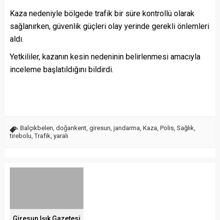
Kaza nedeniyle bölgede trafik bir süre kontrollü olarak
sağlanırken, güvenlik güçleri olay yerinde gerekli önlemleri
aldı.
Yetkililer, kazanın kesin nedeninin belirlenmesi amacıyla
inceleme başlatıldığını bildirdi.
Balçıkbelen
,
doğankent
,
giresun
,
jandarma
,
Kaza
,
Polis
,
Sağlık
,
tirebolu
,
Trafik
,
yaralı
Giresun Işık Gazetesi