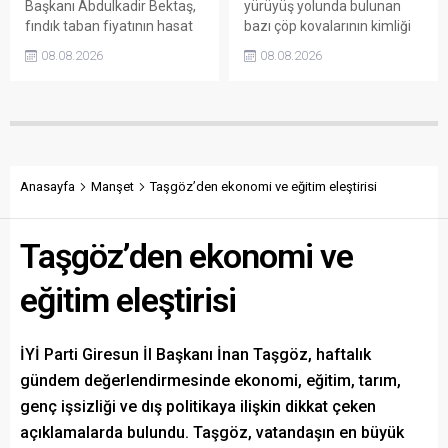
Başkanı Abdulkadir Bektaş,
yürüyüş yolunda bulunan
fındık taban fiyatının hasat
bazı çöp kovalarının kimliği
başlamasına rağmen
belirsiz kişi ya da kişilerce
08.08.2026
08.08.2026
açıklanmamasına tepki
sökülerek çalındığını açıkladı.
gösterdi. Bektaş,
Belediye, kamu malına zarar
maliyetlerin katlandığını
verenlerin tespiti için
belirterek üreticiyi memnun
vatandaşlardan ihbar
edecek taban fiyatın en az
desteği istedi.
350 lira olması gerektiğini
savundu.
Anasayfa
Manşet
Taşgöz’den ekonomi ve eğitim eleştirisi
Taşgöz’den ekonomi ve
eğitim eleştirisi
İYİ Parti Giresun İl Başkanı İnan Taşgöz, haftalık
gündem değerlendirmesinde ekonomi, eğitim, tarım,
genç işsizliği ve dış politikaya ilişkin dikkat çeken
açıklamalarda bulundu. Taşgöz, vatandaşın en büyük