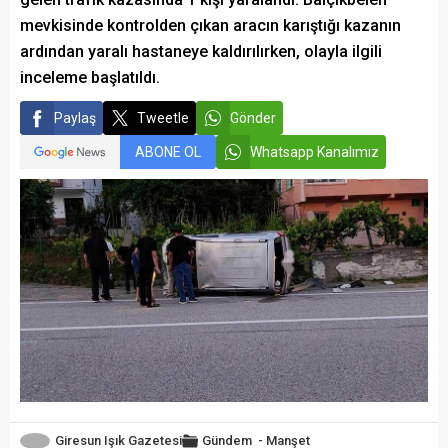
mevkisinde kontrolden çıkan aracın karıştığı kazanın
ardından yaralı hastaneye kaldırılırken, olayla ilgili
inceleme başlatıldı.
Paylaş
Tweetle
Gönder
ABONE OL
Whatsapp Kanalımız
Giresun Işık Gazetesi
Gündem
-
Manşet