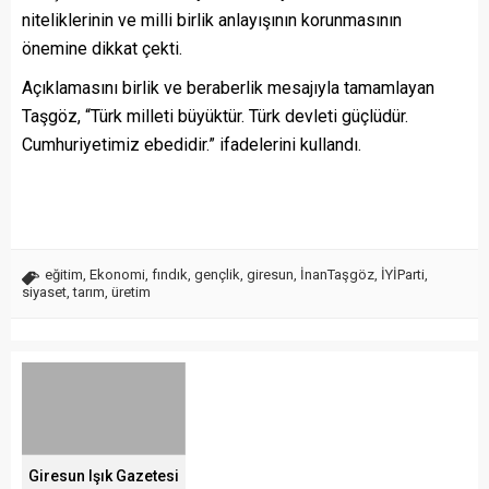
niteliklerinin ve milli birlik anlayışının korunmasının
önemine dikkat çekti.
Açıklamasını birlik ve beraberlik mesajıyla tamamlayan
Taşgöz, “Türk milleti büyüktür. Türk devleti güçlüdür.
Cumhuriyetimiz ebedidir.” ifadelerini kullandı.
eğitim
,
Ekonomi
,
fındık
,
gençlik
,
giresun
,
İnanTaşgöz
,
İYİParti
,
siyaset
,
tarım
,
üretim
Giresun Işık Gazetesi