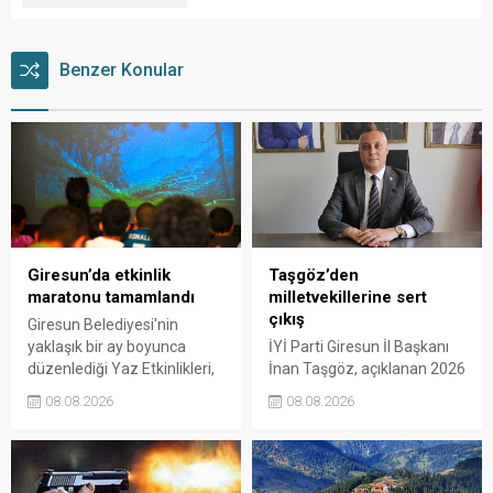
Benzer Konular
Giresun’da etkinlik
Taşgöz’den
maratonu tamamlandı
milletvekillerine sert
çıkış
Giresun Belediyesi'nin
yaklaşık bir ay boyunca
İYİ Parti Giresun İl Başkanı
düzenlediği Yaz Etkinlikleri,
İnan Taşgöz, açıklanan 2026
binlerce vatandaşı kültür,
yılı fındık alım fiyatı
08.08.2026
08.08.2026
sanat ve eğlenceyle
üzerinden iktidar
buluşturdu. Yoğun ilgi gören
milletvekillerini sert sözlerle
organizasyonun ardından
eleştirdi. Taşgöz, üreticinin
Kadın El Emeği Pazarı'nın
emeğinin karşılığını