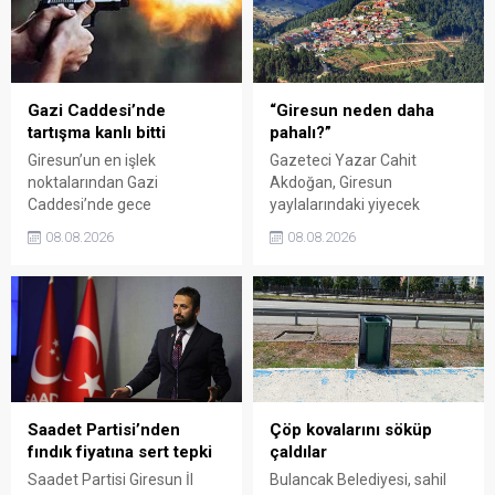
süresi de 16 Ağustos'a
alamadığını savunarak,
kadar uzatıldı.
Giresun milletvekillerini
sessiz kalmakla suçladı.
Gazi Caddesi’nde
“Giresun neden daha
tartışma kanlı bitti
pahalı?”
Giresun’un en işlek
Gazeteci Yazar Cahit
noktalarından Gazi
Akdoğan, Giresun
Caddesi’nde gece
yaylalarındaki yiyecek
saatlerinde çıkan silahlı
fiyatlarının çevre illere göre
08.08.2026
08.08.2026
kavgada A.E. ayağından
belirgin biçimde yüksek
vuruldu. Olay sonrası
olduğunu savunarak Giresun
bölgede kısa süreli panik
Valiliği, Tarım ve Orman İl
yaşanırken polis geniş çaplı
Müdürlüğü ile ilgili kurumları
soruşturma başlattı.
denetime çağırdı. Akdoğan,
yüzde 50’ye ulaşan fiyat
farklarının araştırılması
gerektiğini söyledi.
Saadet Partisi’nden
Çöp kovalarını söküp
fındık fiyatına sert tepki
çaldılar
Saadet Partisi Giresun İl
Bulancak Belediyesi, sahil