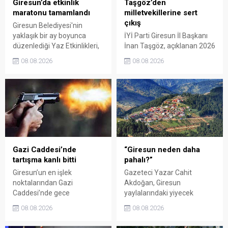
Giresun’da etkinlik
Taşgöz’den
maratonu tamamlandı
milletvekillerine sert
çıkış
Giresun Belediyesi'nin
yaklaşık bir ay boyunca
İYİ Parti Giresun İl Başkanı
düzenlediği Yaz Etkinlikleri,
İnan Taşgöz, açıklanan 2026
binlerce vatandaşı kültür,
yılı fındık alım fiyatı
08.08.2026
08.08.2026
sanat ve eğlenceyle
üzerinden iktidar
buluşturdu. Yoğun ilgi gören
milletvekillerini sert sözlerle
organizasyonun ardından
eleştirdi. Taşgöz, üreticinin
Kadın El Emeği Pazarı'nın
emeğinin karşılığını
süresi de 16 Ağustos'a
alamadığını savunarak,
kadar uzatıldı.
Giresun milletvekillerini
sessiz kalmakla suçladı.
Gazi Caddesi’nde
“Giresun neden daha
tartışma kanlı bitti
pahalı?”
Giresun’un en işlek
Gazeteci Yazar Cahit
noktalarından Gazi
Akdoğan, Giresun
Caddesi’nde gece
yaylalarındaki yiyecek
saatlerinde çıkan silahlı
fiyatlarının çevre illere göre
08.08.2026
08.08.2026
kavgada A.E. ayağından
belirgin biçimde yüksek
vuruldu. Olay sonrası
olduğunu savunarak Giresun