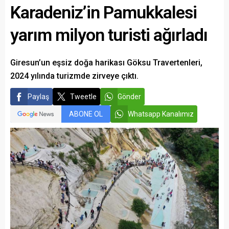
Karadeniz’in Pamukkalesi
yarım milyon turisti ağırladı
Giresun’un eşsiz doğa harikası Göksu Travertenleri,
2024 yılında turizmde zirveye çıktı.
Paylaş
Tweetle
Gönder
ABONE OL
Whatsapp Kanalımız