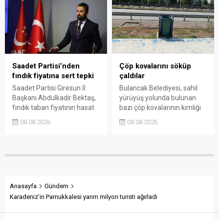
bölgede kısa süreli panik
Valiliği, Tarım ve Orman İl
yaşanırken polis geniş çaplı
Müdürlüğü ile ilgili kurumları
soruşturma başlattı.
denetime çağırdı. Akdoğan,
yüzde 50’ye ulaşan fiyat
farklarının araştırılması
gerektiğini söyledi.
Saadet Partisi’nden
Çöp kovalarını söküp
fındık fiyatına sert tepki
çaldılar
Saadet Partisi Giresun İl
Bulancak Belediyesi, sahil
Başkanı Abdulkadir Bektaş,
yürüyüş yolunda bulunan
fındık taban fiyatının hasat
bazı çöp kovalarının kimliği
başlamasına rağmen
belirsiz kişi ya da kişilerce
08.08.2026
08.08.2026
açıklanmamasına tepki
sökülerek çalındığını açıkladı.
gösterdi. Bektaş,
Belediye, kamu malına zarar
maliyetlerin katlandığını
verenlerin tespiti için
belirterek üreticiyi memnun
vatandaşlardan ihbar
edecek taban fiyatın en az
desteği istedi.
350 lira olması gerektiğini
savundu.
Anasayfa
Gündem
Karadeniz’in Pamukkalesi yarım milyon turisti ağırladı