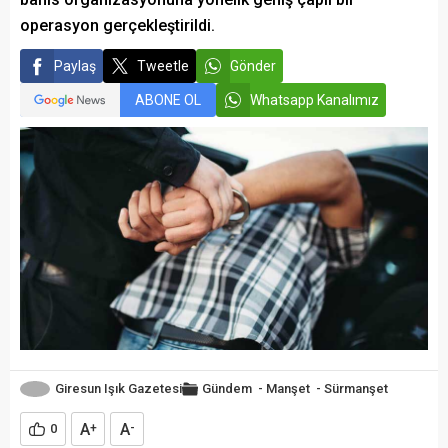
operasyon gerçekleştirildi.
Paylaş
Tweetle
Gönder
ABONE OL
Whatsapp Kanalımız
Giresun Işık Gazetesi
Gündem
-
Manşet
-
Sürmanşet
A
A
0
+
-