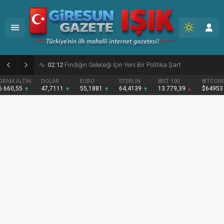
02:09
Giresun’da etkinlik maratonu tamamlandı
DOLAR
EURO
STERLİN
BIST 100
BITCOIN
47,7111
55,1881
64,4139
13.779,39
$64953