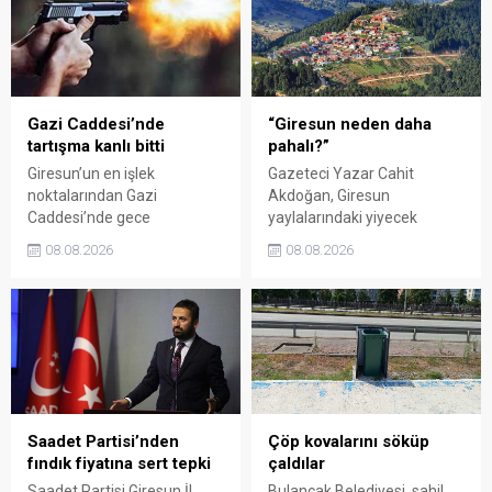
Kadın El Emeği Pazarı'nın
emeğinin karşılığını
süresi de 16 Ağustos'a
alamadığını savunarak,
kadar uzatıldı.
Giresun milletvekillerini
sessiz kalmakla suçladı.
Gazi Caddesi’nde
“Giresun neden daha
tartışma kanlı bitti
pahalı?”
Giresun’un en işlek
Gazeteci Yazar Cahit
noktalarından Gazi
Akdoğan, Giresun
Caddesi’nde gece
yaylalarındaki yiyecek
saatlerinde çıkan silahlı
fiyatlarının çevre illere göre
08.08.2026
08.08.2026
kavgada A.E. ayağından
belirgin biçimde yüksek
vuruldu. Olay sonrası
olduğunu savunarak Giresun
bölgede kısa süreli panik
Valiliği, Tarım ve Orman İl
yaşanırken polis geniş çaplı
Müdürlüğü ile ilgili kurumları
soruşturma başlattı.
denetime çağırdı. Akdoğan,
yüzde 50’ye ulaşan fiyat
farklarının araştırılması
gerektiğini söyledi.
Saadet Partisi’nden
Çöp kovalarını söküp
fındık fiyatına sert tepki
çaldılar
Saadet Partisi Giresun İl
Bulancak Belediyesi, sahil