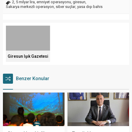
2
,
5 milyar lira
,
emniyet operasyonu
,
giresun
,
Sakarya merkezli operasyon
,
siber suçlar
,
yasa dışı bahis
Giresun Işık Gazetesi
Benzer Konular