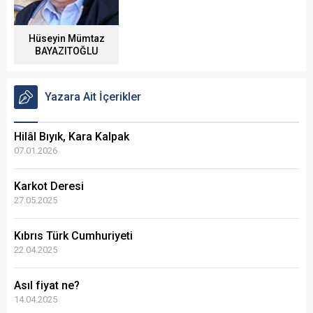
Hüseyin Mümtaz
BAYAZITOĞLU
Yazara Ait İçerikler
Hilâl Bıyık, Kara Kalpak
07.01.2026
Karkot Deresi
27.05.2025
Kıbrıs Türk Cumhuriyeti
22.04.2025
Asıl fiyat ne?
14.04.2025