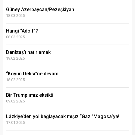
Güney Azerbaycan/Pezeşkiyan
18.03.2025
Hangi “Adolf”?
08.03.2025
Denktaş’ı hatırlamak
19.02.2025
“Köyün Delisi”ne devam…
18.02.2025
Bir Trump’ımız eksikti
09.02.2025
Lâzkiye’den yol bağlayacak mışız “Gazi”Magosa’ya!
17.01.2025