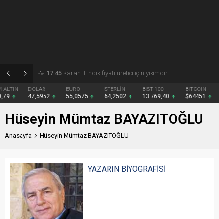
17:31
TMO fındık fiyatını 255 lira olarak açıkladı
DOLAR
EURO
STERLİN
BIST 100
BITCOIN
47,5952
55,0575
64,2502
13.769,40
$64451
Hüseyin Mümtaz BAYAZITOĞLU
Anasayfa
Hüseyin Mümtaz BAYAZITOĞLU
YAZARIN BİYOGRAFİSİ