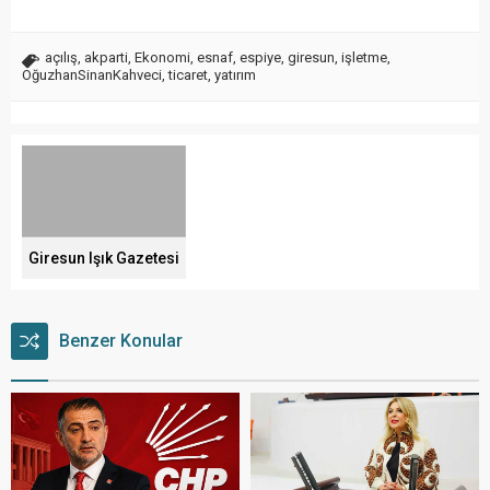
açılış
,
akparti
,
Ekonomi
,
esnaf
,
espiye
,
giresun
,
işletme
,
OğuzhanSinanKahveci
,
ticaret
,
yatırım
Giresun Işık Gazetesi
Benzer Konular