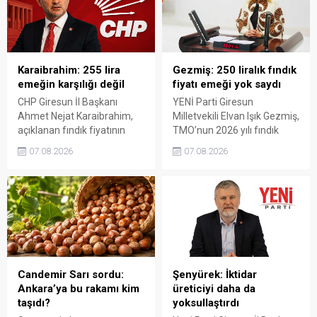
Karaibrahim: 255 lira
Gezmiş: 250 liralık fındık
emeğin karşılığı değil
fiyatı emeği yok saydı
CHP Giresun İl Başkanı
YENİ Parti Giresun
Ahmet Nejat Karaibrahim,
Milletvekili Elvan Işık Gezmiş,
açıklanan fındık fiyatının
TMO’nun 2026 yılı fındık
artan üretim maliyetleri
fiyatına sert tepki gösterdi.
07.08.2026
07.08.2026
karşısında yetersiz kaldığını
Açıklanan rakamın üreticinin
belirterek, üreticinin
artan maliyetlerini
emeğinin korunmasını
karşılamadığını belirten
istedi. Karaibrahim,
Gezmiş, “Üreticiyi yok
sürdürülebilir üretim için
sayanı, günü geldiğinde
fiyat politikasının yeniden
üretici de yok sayacaktır”
değerlendirilmesi gerektiğini
dedi.
söyledi.
Candemir Sarı sordu:
Şenyürek: İktidar
Ankara’ya bu rakamı kim
üreticiyi daha da
taşıdı?
yoksullaştırdı