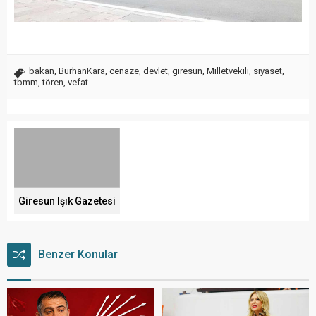
bakan
,
BurhanKara
,
cenaze
,
devlet
,
giresun
,
Milletvekili
,
siyaset
,
tbmm
,
tören
,
vefat
Giresun Işık Gazetesi
Benzer Konular