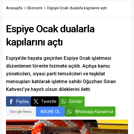
çağrısında bulundu.
toplum kuruluşlarını ve
taraftarları kulübe destek
Anasayfa
Ekonomi
Espiye Ocak dualarla kapılarını açtı
olmaya çağırdı.
Espiye Ocak dualarla
kapılarını açtı
Espiye’de hayata geçirilen Espiye Ocak işletmesi
düzenlenen törenle hizmete açıldı. Açılışa kamu
yöneticileri, siyasi parti temsilcileri ve teşkilat
mensupları katılarak işletme sahibi Oğuzhan Sinan
Kahveci’ye hayırlı olsun dileklerini iletti.
Paylaş
Tweetle
Gönder
ABONE OL
Whatsapp Kanalımız