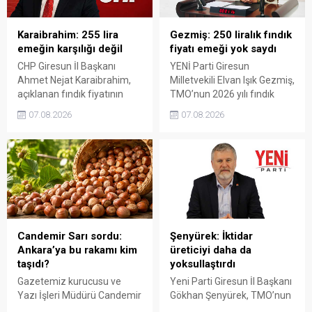
Karaibrahim: 255 lira
Gezmiş: 250 liralık fındık
emeğin karşılığı değil
fiyatı emeği yok saydı
CHP Giresun İl Başkanı
YENİ Parti Giresun
Ahmet Nejat Karaibrahim,
Milletvekili Elvan Işık Gezmiş,
açıklanan fındık fiyatının
TMO’nun 2026 yılı fındık
artan üretim maliyetleri
fiyatına sert tepki gösterdi.
07.08.2026
07.08.2026
karşısında yetersiz kaldığını
Açıklanan rakamın üreticinin
belirterek, üreticinin
artan maliyetlerini
emeğinin korunmasını
karşılamadığını belirten
istedi. Karaibrahim,
Gezmiş, “Üreticiyi yok
sürdürülebilir üretim için
sayanı, günü geldiğinde
fiyat politikasının yeniden
üretici de yok sayacaktır”
değerlendirilmesi gerektiğini
dedi.
söyledi.
Candemir Sarı sordu:
Şenyürek: İktidar
Ankara’ya bu rakamı kim
üreticiyi daha da
taşıdı?
yoksullaştırdı
Gazetemiz kurucusu ve
Yeni Parti Giresun İl Başkanı
Yazı İşleri Müdürü Candemir
Gökhan Şenyürek, TMO’nun
Sarı, fındık fiyatı
Giresun kalite fındık için