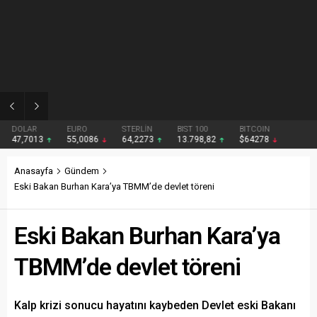
01:15
Gezmiş: 250 liralık fındık fiyatı emeği yok saydı
DOLAR
EURO
STERLİN
BIST 100
BITCOIN
47,7013
55,0086
64,2273
13.798,82
$64278
Anasayfa
Gündem
Eski Bakan Burhan Kara’ya TBMM’de devlet töreni
Eski Bakan Burhan Kara’ya
TBMM’de devlet töreni
Kalp krizi sonucu hayatını kaybeden Devlet eski Bakanı