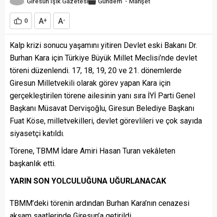
Giresun Işık Gazetesi
Gündem
-
Manşet
A
A
0
+
-
Kalp krizi sonucu yaşamını yitiren Devlet eski Bakanı Dr.
Burhan Kara için Türkiye Büyük Millet Meclisi’nde devlet
töreni düzenlendi. 17, 18, 19, 20 ve 21. dönemlerde
Giresun Milletvekili olarak görev yapan Kara için
gerçekleştirilen törene ailesinin yanı sıra İYİ Parti Genel
Başkanı Müsavat Dervişoğlu, Giresun Belediye Başkanı
Fuat Köse, milletvekilleri, devlet görevlileri ve çok sayıda
siyasetçi katıldı.
Törene, TBMM İdare Amiri Hasan Turan vekâleten
başkanlık etti.
YARIN SON YOLCULUĞUNA UĞURLANACAK
TBMM’deki törenin ardından Burhan Kara’nın cenazesi
akşam saatlerinde Giresun’a getirildi.