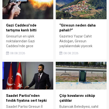
süresi de 16 Ağustos'a
alamadığını savunarak,
kadar uzatıldı.
Giresun milletvekillerini
sessiz kalmakla suçladı.
Gazi Caddesi’nde
“Giresun neden daha
tartışma kanlı bitti
pahalı?”
Giresun’un en işlek
Gazeteci Yazar Cahit
noktalarından Gazi
Akdoğan, Giresun
Caddesi’nde gece
yaylalarındaki yiyecek
saatlerinde çıkan silahlı
fiyatlarının çevre illere göre
08.08.2026
08.08.2026
kavgada A.E. ayağından
belirgin biçimde yüksek
vuruldu. Olay sonrası
olduğunu savunarak Giresun
bölgede kısa süreli panik
Valiliği, Tarım ve Orman İl
yaşanırken polis geniş çaplı
Müdürlüğü ile ilgili kurumları
soruşturma başlattı.
denetime çağırdı. Akdoğan,
yüzde 50’ye ulaşan fiyat
farklarının araştırılması
gerektiğini söyledi.
Saadet Partisi’nden
Çöp kovalarını söküp
fındık fiyatına sert tepki
çaldılar
Saadet Partisi Giresun İl
Bulancak Belediyesi, sahil