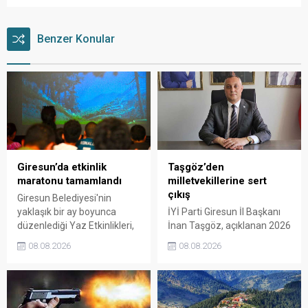
Benzer Konular
Giresun’da etkinlik
Taşgöz’den
maratonu tamamlandı
milletvekillerine sert
çıkış
Giresun Belediyesi'nin
yaklaşık bir ay boyunca
İYİ Parti Giresun İl Başkanı
düzenlediği Yaz Etkinlikleri,
İnan Taşgöz, açıklanan 2026
binlerce vatandaşı kültür,
yılı fındık alım fiyatı
08.08.2026
08.08.2026
sanat ve eğlenceyle
üzerinden iktidar
buluşturdu. Yoğun ilgi gören
milletvekillerini sert sözlerle
organizasyonun ardından
eleştirdi. Taşgöz, üreticinin
Kadın El Emeği Pazarı'nın
emeğinin karşılığını