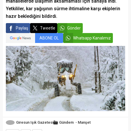
mahallelerde ulaşımın aksamaması için sahaya indi.
Yetkililer, kar yağışının sürme ihtimaline karşı ekiplerin
hazır beklediğini bildirdi.
Paylaş
Tweetle
Gönder
ABONE OL
Whatsapp Kanalımız
Giresun Işık Gazetesi
Gündem
-
Manşet