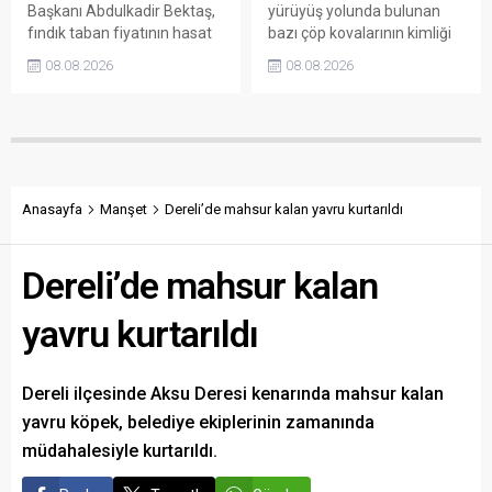
Başkanı Abdulkadir Bektaş,
yürüyüş yolunda bulunan
fındık taban fiyatının hasat
bazı çöp kovalarının kimliği
başlamasına rağmen
belirsiz kişi ya da kişilerce
08.08.2026
08.08.2026
açıklanmamasına tepki
sökülerek çalındığını açıkladı.
gösterdi. Bektaş,
Belediye, kamu malına zarar
maliyetlerin katlandığını
verenlerin tespiti için
belirterek üreticiyi memnun
vatandaşlardan ihbar
edecek taban fiyatın en az
desteği istedi.
350 lira olması gerektiğini
savundu.
Anasayfa
Manşet
Dereli’de mahsur kalan yavru kurtarıldı
Dereli’de mahsur kalan
yavru kurtarıldı
Dereli ilçesinde Aksu Deresi kenarında mahsur kalan
yavru köpek, belediye ekiplerinin zamanında
müdahalesiyle kurtarıldı.