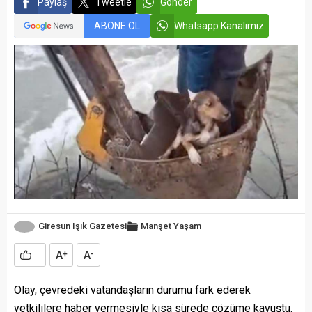
Paylaş
Tweetle
Gönder
ABONE OL
Whatsapp Kanalımız
Giresun Işık Gazetesi
Manşet
Yaşam
A
A
+
-
Olay, çevredeki vatandaşların durumu fark ederek
yetkililere haber vermesiyle kısa sürede çözüme kavuştu.