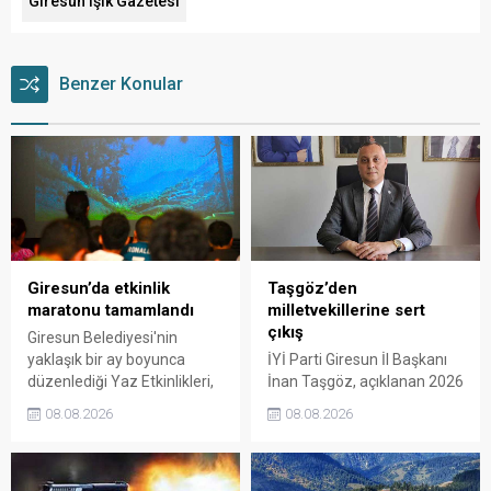
Giresun Işık Gazetesi
Benzer Konular
Giresun’da etkinlik
Taşgöz’den
maratonu tamamlandı
milletvekillerine sert
çıkış
Giresun Belediyesi'nin
yaklaşık bir ay boyunca
İYİ Parti Giresun İl Başkanı
düzenlediği Yaz Etkinlikleri,
İnan Taşgöz, açıklanan 2026
binlerce vatandaşı kültür,
yılı fındık alım fiyatı
08.08.2026
08.08.2026
sanat ve eğlenceyle
üzerinden iktidar
buluşturdu. Yoğun ilgi gören
milletvekillerini sert sözlerle
organizasyonun ardından
eleştirdi. Taşgöz, üreticinin
Kadın El Emeği Pazarı'nın
emeğinin karşılığını