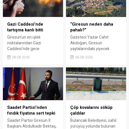
süresi de 16 Ağustos'a
alamadığını savunarak,
kadar uzatıldı.
Giresun milletvekillerini
sessiz kalmakla suçladı.
Gazi Caddesi’nde
“Giresun neden daha
tartışma kanlı bitti
pahalı?”
Giresun’un en işlek
Gazeteci Yazar Cahit
noktalarından Gazi
Akdoğan, Giresun
Caddesi’nde gece
yaylalarındaki yiyecek
saatlerinde çıkan silahlı
fiyatlarının çevre illere göre
08.08.2026
08.08.2026
kavgada A.E. ayağından
belirgin biçimde yüksek
vuruldu. Olay sonrası
olduğunu savunarak Giresun
bölgede kısa süreli panik
Valiliği, Tarım ve Orman İl
yaşanırken polis geniş çaplı
Müdürlüğü ile ilgili kurumları
soruşturma başlattı.
denetime çağırdı. Akdoğan,
yüzde 50’ye ulaşan fiyat
farklarının araştırılması
gerektiğini söyledi.
Saadet Partisi’nden
Çöp kovalarını söküp
fındık fiyatına sert tepki
çaldılar
Saadet Partisi Giresun İl
Bulancak Belediyesi, sahil
Başkanı Abdulkadir Bektaş,
yürüyüş yolunda bulunan