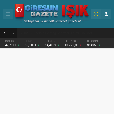
02:09
Giresun’da etkinlik maratonu tamamlandı
DOLAR
EURO
STERLİN
BIST 100
BITCOIN
47,7111
55,1881
64,4139
13.779,39
$64953