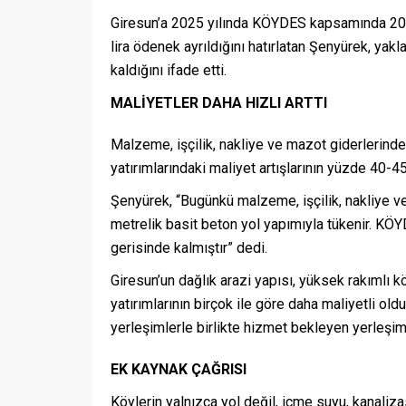
Giresun’a 2025 yılında KÖYDES kapsamında 203 
lira ödenek ayrıldığını hatırlatan Şenyürek, yakl
kaldığını ifade etti.
MALİYETLER DAHA HIZLI ARTTI
Malzeme, işçilik, nakliye ve mazot giderlerind
yatırımlarındaki maliyet artışlarının yüzde 40-45 
Şenyürek, “Bugünkü malzeme, işçilik, nakliye v
metrelik basit beton yol yapımıyla tükenir. KÖY
gerisinde kalmıştır” dedi.
Giresun’un dağlık arazi yapısı, yüksek rakımlı kö
yatırımlarının birçok ile göre daha maliyetli ol
yerleşimlerle birlikte hizmet bekleyen yerleşim
EK KAYNAK ÇAĞRISI
Köylerin yalnızca yol değil, içme suyu, kanaliz