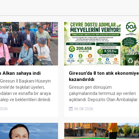
 Alkan sahaya indi
Giresun’da 8 ton atık ekonomiy
kazandırıldı
 Giresun İl Başkanı Hüseyin
rele’de teşkilat üyeleri,
Giresun geri dönüşüm
daları ve esnafla bir araya
çalışmalarında temmuz ayı verileri
alep ve beklentileri dinledi.
açıklandı. Depozito Olan Ambalajlar
uygulamasına destek veren
2026
06.08.2026
vatandaşlar, yüz binlerce ambalajın
çöpe gitmesini önledi.