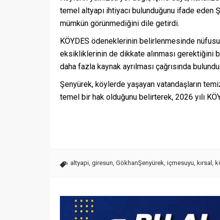
temel altyapı ihtiyacı bulunduğunu ifade eden 
mümkün görünmediğini dile getirdi.
KÖYDES ödeneklerinin belirlenmesinde nüfusun ya
eksikliklerinin de dikkate alınması gerektiğini b
daha fazla kaynak ayrılması çağrısında bulundu
Şenyürek, köylerde yaşayan vatandaşların temiz 
temel bir hak olduğunu belirterek, 2026 yılı K
altyapi
,
giresun
,
GökhanŞenyürek
,
içmesuyu
,
kırsal
,
k