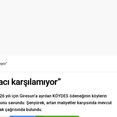
ıyor”
cı karşılamıyor”
6 yılı için Giresun’a ayrılan KÖYDES ödeneğinin köylerin
uğunu savundu. Şenyürek, artan maliyetler karşısında mevcut
nak çağrısında bulundu.