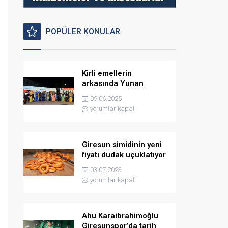
POPÜLER KONULAR
Kirli emellerin
arkasında Yunan
istihbaratı var
09.06.2025
yorumlar kapalı
Giresun simidinin yeni
fiyatı dudak uçuklatıyor
03.07.2023
yorumlar kapalı
Ahu Karaibrahimoğlu
Giresunspor’da tarih