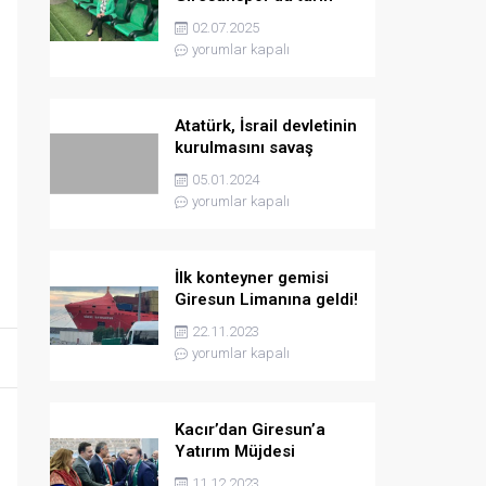
yazmaya hazırlanıyor
02.07.2025
yorumlar kapalı
Atatürk, İsrail devletinin
kurulmasını savaş
sebebi olarak ilân
05.01.2024
etmişti
yorumlar kapalı
İlk konteyner gemisi
Giresun Limanına geldi!
22.11.2023
yorumlar kapalı
Kacır’dan Giresun’a
Yatırım Müjdesi
11.12.2023