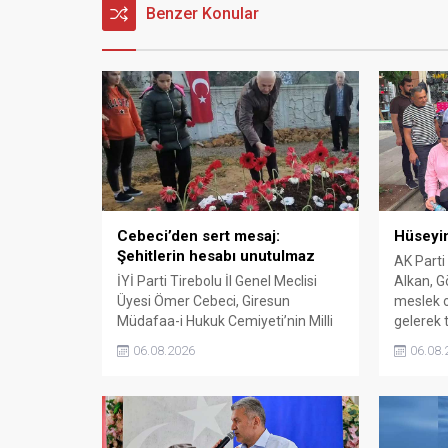
Benzer Konular
Cebeci’den sert mesaj:
Hüseyin
Şehitlerin hesabı unutulmaz
AK Parti
İYİ Parti Tirebolu İl Genel Meclisi
Alkan, Gö
Üyesi Ömer Cebeci, Giresun
meslek o
Müdafaa-i Hukuk Cemiyeti’nin Milli
gelerek t
Mücadele dönemindeki rolüne
06.08.2026
06.08.
dikkat çekti. Cebeci, Giresun’un
bağımsızlık mücadelesinde
üstlendiği tarihi sorumluluğun
gelecek nesillere doğru anlatılması
gerektiğini söyledi.