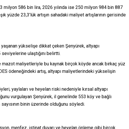
milyon 586 bin lira, 2026 yılında ise 250 milyon 984 bin 887
aşık yüzde 23,3’lük artışın sahadaki maliyet artışlarının gerisinde
e yaşanan yükselişe dikkat çeken Şenyürek, altyapı
seviyelerine ulaştığını belirtti.
e mazot maliyetleriyle bu kaynak birçok köyde ancak birkaç yüz
DES ödeneğindeki artış, altyapı maliyetlerindeki yükselişin
yleri, yaylaları ve heyelan riski nedeniyle kırsal altyapı
duğunu vurgulayan Şenyürek, il genelinde 553 köy ve bağlı
 sayısının binin üzerinde olduğunu söyledi.
asyon, menfez, istinat duvarı ve heyelan önleme gibi birçok