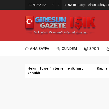
SON DAKİKA
02:18
Hüseyin Alkan sahaya i
ANA SAYFA
GÜNDEM
SPOR
Hekim Tower’ın temeline ilk harç
Kapılar
konuldu