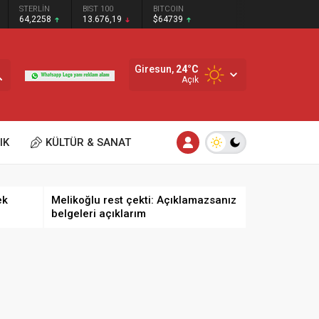
STERLİN
BIST 100
BITCOIN
64,2258
13.676,19
$64739
Giresun,
24
°C
Açık
IK
KÜLTÜR & SANAT
ek
Melikoğlu rest çekti: Açıklamazsanız
belgeleri açıklarım