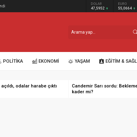
GRAM ALTIN
DOLAR
EURO
ndi
6.528,76
47,5952
55,0664
POLİTİKA
EKONOMİ
YAŞAM
EĞİTİM & SAĞL
 açıldı, odalar harabe çıktı
Candemir Sarı sordu: Beklem
kader mi?