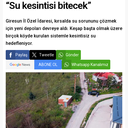
“Su kesintisi bitecek”
Giresun İl Özel İdaresi, kırsalda su sorununu çözmek
için yeni depoları devreye aldı. Keşap başta olmak üzere
birçok köyde kurulan sistemle kesintisiz su
hedefleniyor.
Paylaş
Tweetle
Gönder
ABONE OL
Whatsapp Kanalımız