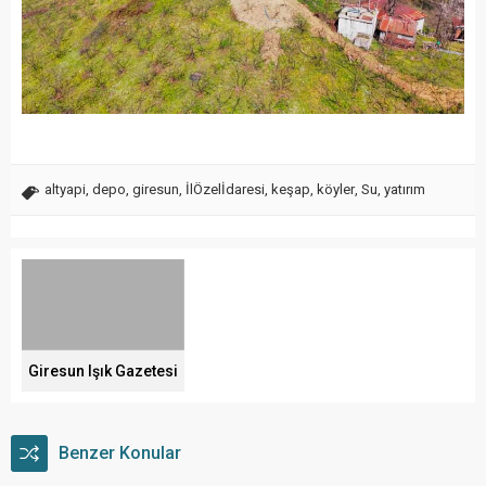
altyapi
,
depo
,
giresun
,
İlÖzelİdaresi
,
keşap
,
köyler
,
Su
,
yatırım
Giresun Işık Gazetesi
Benzer Konular