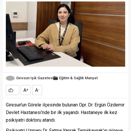
Giresun Işık Gazetesi
Eğitim & Sağlık
Manşet
A
A
+
-
Giresun’un Görele ilçesinde bulunan Opr. Dr. Ergün Özdemir
Devlet Hastanesi’nde bir ilk yaşandı. Hastaneye ilk kez
psikiyatri doktoru atandı.
Psikiyatri Uzmanı Dr. Fatma Yaprak Temirkaynak’ın göreve