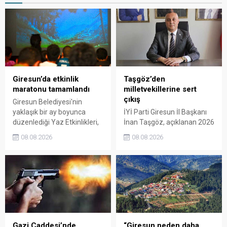
Giresun’da etkinlik
Taşgöz’den
maratonu tamamlandı
milletvekillerine sert
çıkış
Giresun Belediyesi'nin
yaklaşık bir ay boyunca
İYİ Parti Giresun İl Başkanı
düzenlediği Yaz Etkinlikleri,
İnan Taşgöz, açıklanan 2026
binlerce vatandaşı kültür,
yılı fındık alım fiyatı
08.08.2026
08.08.2026
sanat ve eğlenceyle
üzerinden iktidar
buluşturdu. Yoğun ilgi gören
milletvekillerini sert sözlerle
organizasyonun ardından
eleştirdi. Taşgöz, üreticinin
Kadın El Emeği Pazarı'nın
emeğinin karşılığını
süresi de 16 Ağustos'a
alamadığını savunarak,
kadar uzatıldı.
Giresun milletvekillerini
sessiz kalmakla suçladı.
Gazi Caddesi’nde
“Giresun neden daha