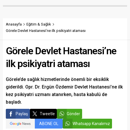
maliyetlerin katlandığını
verenlerin tespiti için
belirterek üreticiyi memnun
vatandaşlardan ihbar
edecek taban fiyatın en az
desteği istedi.
350 lira olması gerektiğini
savundu.
Anasayfa
Eğitim & Sağlık
Görele Devlet Hastanesi’ne ilk psikiyatri ataması
Görele Devlet Hastanesi’ne
ilk psikiyatri ataması
Görele’de sağlık hizmetlerinde önemli bir eksiklik
giderildi. Opr. Dr. Ergün Özdemir Devlet Hastanesi’ne ilk
kez psikiyatri uzmanı atanırken, hasta kabulü de
başladı.
Paylaş
Tweetle
Gönder
ABONE OL
Whatsapp Kanalımız