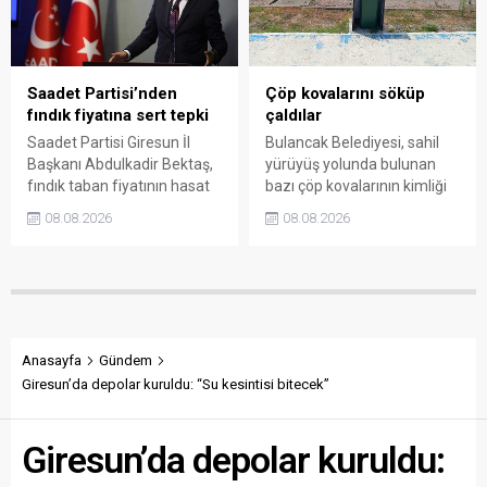
soruşturma başlattı.
denetime çağırdı. Akdoğan,
yüzde 50’ye ulaşan fiyat
farklarının araştırılması
gerektiğini söyledi.
Saadet Partisi’nden
Çöp kovalarını söküp
fındık fiyatına sert tepki
çaldılar
Saadet Partisi Giresun İl
Bulancak Belediyesi, sahil
Başkanı Abdulkadir Bektaş,
yürüyüş yolunda bulunan
fındık taban fiyatının hasat
bazı çöp kovalarının kimliği
başlamasına rağmen
belirsiz kişi ya da kişilerce
08.08.2026
08.08.2026
açıklanmamasına tepki
sökülerek çalındığını açıkladı.
gösterdi. Bektaş,
Belediye, kamu malına zarar
maliyetlerin katlandığını
verenlerin tespiti için
belirterek üreticiyi memnun
vatandaşlardan ihbar
edecek taban fiyatın en az
desteği istedi.
350 lira olması gerektiğini
savundu.
Anasayfa
Gündem
Giresun’da depolar kuruldu: “Su kesintisi bitecek”
Giresun’da depolar kuruldu: