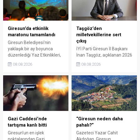
Giresun’da etkinlik
Taşgöz’den
maratonu tamamlandı
milletvekillerine sert
çıkış
Giresun Belediyesi'nin
yaklaşık bir ay boyunca
İYİ Parti Giresun İl Başkanı
düzenlediği Yaz Etkinlikleri,
İnan Taşgöz, açıklanan 2026
binlerce vatandaşı kültür,
yılı fındık alım fiyatı
08.08.2026
08.08.2026
sanat ve eğlenceyle
üzerinden iktidar
buluşturdu. Yoğun ilgi gören
milletvekillerini sert sözlerle
organizasyonun ardından
eleştirdi. Taşgöz, üreticinin
Kadın El Emeği Pazarı'nın
emeğinin karşılığını
süresi de 16 Ağustos'a
alamadığını savunarak,
kadar uzatıldı.
Giresun milletvekillerini
sessiz kalmakla suçladı.
Gazi Caddesi’nde
“Giresun neden daha
tartışma kanlı bitti
pahalı?”
Giresun’un en işlek
Gazeteci Yazar Cahit
noktalarından Gazi
Akdoğan, Giresun