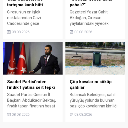
tartışma kanlı bitti
pahalı?”
Giresun’un en işlek
Gazeteci Yazar Cahit
noktalarından Gazi
Akdoğan, Giresun
Caddesi’nde gece
yaylalarındaki yiyecek
saatlerinde çıkan silahlı
fiyatlarının çevre illere göre
08.08.2026
08.08.2026
kavgada A.E. ayağından
belirgin biçimde yüksek
vuruldu. Olay sonrası
olduğunu savunarak Giresun
bölgede kısa süreli panik
Valiliği, Tarım ve Orman İl
yaşanırken polis geniş çaplı
Müdürlüğü ile ilgili kurumları
soruşturma başlattı.
denetime çağırdı. Akdoğan,
yüzde 50’ye ulaşan fiyat
farklarının araştırılması
gerektiğini söyledi.
Saadet Partisi’nden
Çöp kovalarını söküp
fındık fiyatına sert tepki
çaldılar
Saadet Partisi Giresun İl
Bulancak Belediyesi, sahil
Başkanı Abdulkadir Bektaş,
yürüyüş yolunda bulunan
fındık taban fiyatının hasat
bazı çöp kovalarının kimliği
başlamasına rağmen
belirsiz kişi ya da kişilerce
08.08.2026
08.08.2026
açıklanmamasına tepki
sökülerek çalındığını açıkladı.
gösterdi. Bektaş,
Belediye, kamu malına zarar