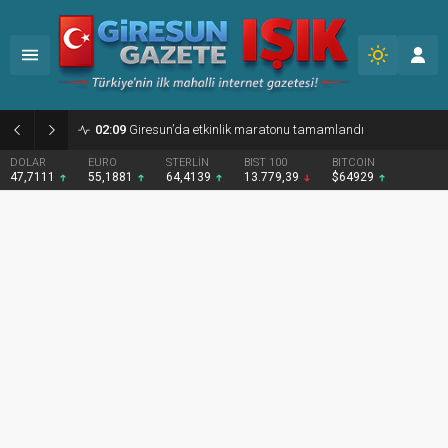
02:09
Giresun’da etkinlik maratonu tamamlandı
DOLAR
EURO
STERLİN
BIST 100
BITCOIN
47,7111
55,1881
64,4139
13.779,39
$64929