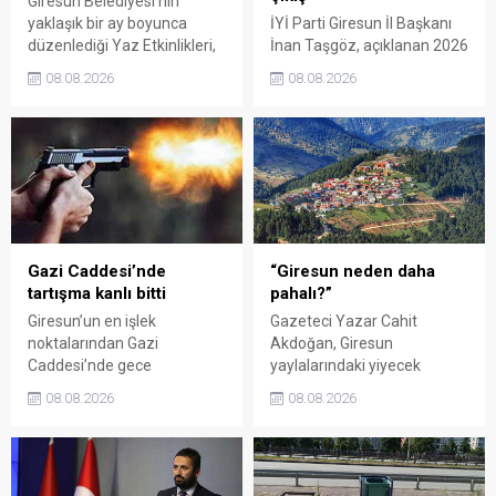
Giresun Belediyesi'nin
yaklaşık bir ay boyunca
İYİ Parti Giresun İl Başkanı
düzenlediği Yaz Etkinlikleri,
İnan Taşgöz, açıklanan 2026
binlerce vatandaşı kültür,
yılı fındık alım fiyatı
08.08.2026
08.08.2026
sanat ve eğlenceyle
üzerinden iktidar
buluşturdu. Yoğun ilgi gören
milletvekillerini sert sözlerle
organizasyonun ardından
eleştirdi. Taşgöz, üreticinin
Kadın El Emeği Pazarı'nın
emeğinin karşılığını
süresi de 16 Ağustos'a
alamadığını savunarak,
kadar uzatıldı.
Giresun milletvekillerini
sessiz kalmakla suçladı.
Gazi Caddesi’nde
“Giresun neden daha
tartışma kanlı bitti
pahalı?”
Giresun’un en işlek
Gazeteci Yazar Cahit
noktalarından Gazi
Akdoğan, Giresun
Caddesi’nde gece
yaylalarındaki yiyecek
saatlerinde çıkan silahlı
fiyatlarının çevre illere göre
08.08.2026
08.08.2026
kavgada A.E. ayağından
belirgin biçimde yüksek
vuruldu. Olay sonrası
olduğunu savunarak Giresun
bölgede kısa süreli panik
Valiliği, Tarım ve Orman İl
yaşanırken polis geniş çaplı
Müdürlüğü ile ilgili kurumları