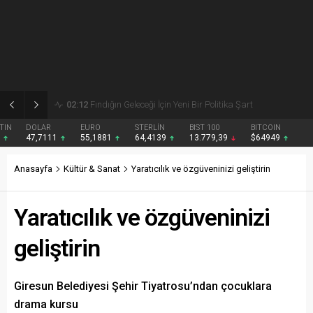
02:09
Giresun’da etkinlik maratonu tamamlandı
DOLAR
EURO
STERLİN
BIST 100
BITCOIN
47,7111
55,1881
64,4139
13.779,39
$64949
Anasayfa
Kültür & Sanat
Yaratıcılık ve özgüveninizi geliştirin
Yaratıcılık ve özgüveninizi
geliştirin
Giresun Belediyesi Şehir Tiyatrosu’ndan çocuklara
drama kursu