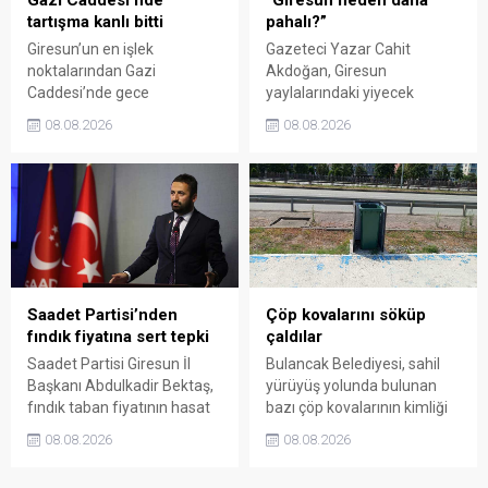
tartışma kanlı bitti
pahalı?”
Giresun’un en işlek
Gazeteci Yazar Cahit
noktalarından Gazi
Akdoğan, Giresun
Caddesi’nde gece
yaylalarındaki yiyecek
saatlerinde çıkan silahlı
fiyatlarının çevre illere göre
08.08.2026
08.08.2026
kavgada A.E. ayağından
belirgin biçimde yüksek
vuruldu. Olay sonrası
olduğunu savunarak Giresun
bölgede kısa süreli panik
Valiliği, Tarım ve Orman İl
yaşanırken polis geniş çaplı
Müdürlüğü ile ilgili kurumları
soruşturma başlattı.
denetime çağırdı. Akdoğan,
yüzde 50’ye ulaşan fiyat
farklarının araştırılması
gerektiğini söyledi.
Saadet Partisi’nden
Çöp kovalarını söküp
fındık fiyatına sert tepki
çaldılar
Saadet Partisi Giresun İl
Bulancak Belediyesi, sahil
Başkanı Abdulkadir Bektaş,
yürüyüş yolunda bulunan
fındık taban fiyatının hasat
bazı çöp kovalarının kimliği
başlamasına rağmen
belirsiz kişi ya da kişilerce
08.08.2026
08.08.2026
açıklanmamasına tepki
sökülerek çalındığını açıkladı.
gösterdi. Bektaş,
Belediye, kamu malına zarar