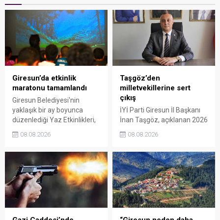
Giresun’da etkinlik
Taşgöz’den
maratonu tamamlandı
milletvekillerine sert
çıkış
Giresun Belediyesi'nin
yaklaşık bir ay boyunca
İYİ Parti Giresun İl Başkanı
düzenlediği Yaz Etkinlikleri,
İnan Taşgöz, açıklanan 2026
binlerce vatandaşı kültür,
yılı fındık alım fiyatı
08.08.2026
08.08.2026
sanat ve eğlenceyle
üzerinden iktidar
buluşturdu. Yoğun ilgi gören
milletvekillerini sert sözlerle
organizasyonun ardından
eleştirdi. Taşgöz, üreticinin
Kadın El Emeği Pazarı'nın
emeğinin karşılığını
süresi de 16 Ağustos'a
alamadığını savunarak,
kadar uzatıldı.
Giresun milletvekillerini
sessiz kalmakla suçladı.
Gazi Caddesi’nde
“Giresun neden daha