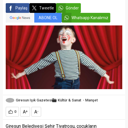
Paylaş
Tweetle
Gönder
ABONE OL
Whatsapp Kanalımız
Giresun Işık Gazetesi
Kültür & Sanat
-
Manşet
A
A
0
+
-
Giresun Belediyesi Şehir Tiyatrosu, çocukların