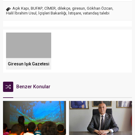
Açık Kapı
,
BUFAP
,
CİMER
,
dilekçe
,
giresun
,
Gökhan Özcan
,
Halil İbrahim Usul
,
İçişleri Bakanlığı
,
İstişare
,
vatandaş talebi
Giresun Işık Gazetesi
Benzer Konular