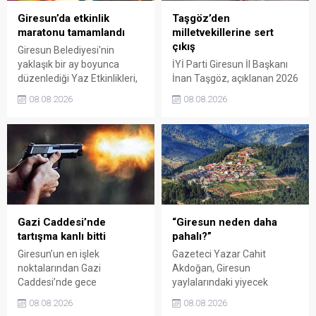
Giresun’da etkinlik
Taşgöz’den
maratonu tamamlandı
milletvekillerine sert
çıkış
Giresun Belediyesi'nin
yaklaşık bir ay boyunca
İYİ Parti Giresun İl Başkanı
düzenlediği Yaz Etkinlikleri,
İnan Taşgöz, açıklanan 2026
binlerce vatandaşı kültür,
yılı fındık alım fiyatı
08.08.2026
08.08.2026
sanat ve eğlenceyle
üzerinden iktidar
buluşturdu. Yoğun ilgi gören
milletvekillerini sert sözlerle
organizasyonun ardından
eleştirdi. Taşgöz, üreticinin
Kadın El Emeği Pazarı'nın
emeğinin karşılığını
süresi de 16 Ağustos'a
alamadığını savunarak,
kadar uzatıldı.
Giresun milletvekillerini
sessiz kalmakla suçladı.
Gazi Caddesi’nde
“Giresun neden daha
tartışma kanlı bitti
pahalı?”
Giresun’un en işlek
Gazeteci Yazar Cahit
noktalarından Gazi
Akdoğan, Giresun
Caddesi’nde gece
yaylalarındaki yiyecek
saatlerinde çıkan silahlı
fiyatlarının çevre illere göre
08.08.2026
08.08.2026
kavgada A.E. ayağından
belirgin biçimde yüksek