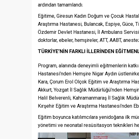
ardından tamamlandı.
Eğitime, Giresun Kadın Doğum ve Çocuk Hastalı
Araştırma Hastanesi, Bulancak, Espiye, Güce, Ti
Özdemir Devlet Hastanesi, İl Ambulans Servisi
doktorlar, ebeler, hemşireler, ATT, AABT, aneste
TÜRKİYE’NİN FARKLI İLLERİNDEN EĞİTMEN
Program, alanında deneyimli eğitmenlerin katkı
Hastanesi’nden Hemşire Nigar Aydın üstlenirk
Kara, Çorum Erol Olçok Eğitim ve Araştırma H
Akkurt, Yozgat İl Sağlık Müdürlüğü’nden Hemşi
Halil Belverenli, Kahramanmaraş İl Sağlık Müd
Kırşehir Eğitim ve Araştırma Hastanesi’nden Eb
Eğitim boyunca katılımcılara yenidoğana ilk mü
yönetimi ve neonatal resüsitasyon teknikleri he