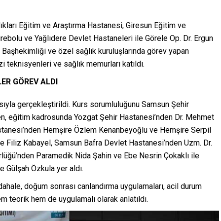
kları Eğitim ve Araştırma Hastanesi, Giresun Eğitim ve
rebolu ve Yağlıdere Devlet Hastaneleri ile Görele Op. Dr. Ergun
 Başhekimliği ve özel sağlık kuruluşlarında görev yapan
zi teknisyenleri ve sağlık memurları katıldı.
LER GÖREV ALDI
sıyla gerçekleştirildi. Kurs sorumluluğunu Samsun Şehir
en, eğitim kadrosunda Yozgat Şehir Hastanesi’nden Dr. Mehmet
astanesi’nden Hemşire Özlem Kenanbeyoğlu ve Hemşire Serpil
re Filiz Kabayel, Samsun Bafra Devlet Hastanesi’nden Uzm. Dr.
ürlüğü’nden Paramedik Nida Şahin ve Ebe Nesrin Çokaklı ile
e Gülşah Özkula yer aldı.
dahale, doğum sonrası canlandırma uygulamaları, acil durum
m teorik hem de uygulamalı olarak anlatıldı.