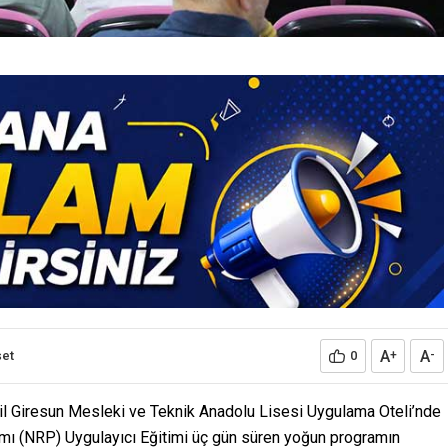
A
A
et
0
+
-
şil Giresun Mesleki ve Teknik Anadolu Lisesi Uygulama Oteli’nde
mı (NRP) Uygulayıcı Eğitimi üç gün süren yoğun programın