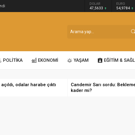
GRAM ALTIN
DOLAR
EURO
ndi
6.495,07
47,5633
54,9784
POLİTİKA
EKONOMİ
YAŞAM
EĞİTİM & SAĞL
 açıldı, odalar harabe çıktı
Candemir Sarı sordu: Beklem
kader mi?