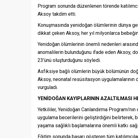
Program sonunda düzenlenen törende katılımcılar
Aksoy takdim etti.
Konuşmasında yenidoğan ölümlerinin dünya gene
dikkat çeken Aksoy, her yıl milyonlarca bebeğin y
Yenidoğan ölümlerinin önemli nedenleri arası
anomalilerin bulunduğunu ifade eden Aksoy, do
23’ünü oluşturduğunu söyledi.
Asfiksiye bağlı ölümlerin büyük bölümünün do
Aksoy, neonatal resüsitasyon uygulamalarının 
vurguladı.
YENİDOĞAN KAYIPLARININ AZALTILMASI 
Yetkililer, Yenidoğan Canlandırma Programı’nın 
uygulama becerilerini geliştirdiğini belirterek,
yaşama sağlıklı başlamalarına önemli katkı sağla
Eğitim sonunda başarı gösteren tüm katılımcıla