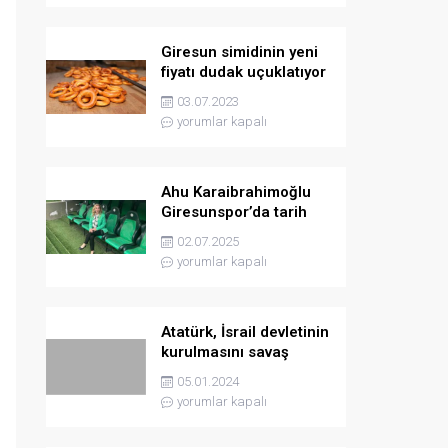
Giresun simidinin yeni
fiyatı dudak uçuklatıyor
03.07.2023
yorumlar kapalı
Ahu Karaibrahimoğlu
Giresunspor’da tarih
yazmaya hazırlanıyor
02.07.2025
yorumlar kapalı
Atatürk, İsrail devletinin
kurulmasını savaş
sebebi olarak ilân
05.01.2024
etmişti
yorumlar kapalı