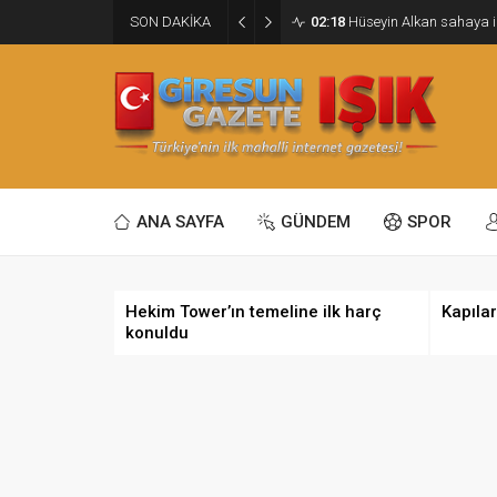
SON DAKİKA
02:18
Hüseyin Alkan sahaya i
ANA SAYFA
GÜNDEM
SPOR
Hekim Tower’ın temeline ilk harç
Kapılar
konuldu