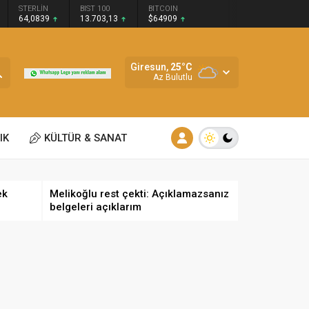
STERLİN
BIST 100
BITCOIN
64,0839
13.703,13
$64909
Giresun,
25
°C
Az Bulutlu
IK
KÜLTÜR & SANAT
ek
Melikoğlu rest çekti: Açıklamazsanız
belgeleri açıklarım