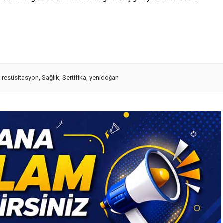
,
resüsitasyon
,
Sağlık
,
Sertifika
,
yenidoğan