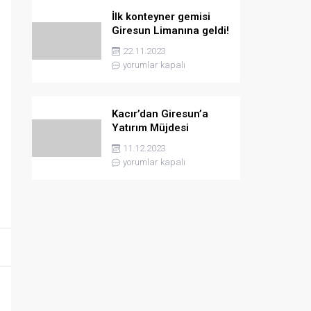
İlk konteyner gemisi
Giresun Limanına geldi!
22.11.2023
yorumlar kapalı
Kacır’dan Giresun’a
Yatırım Müjdesi
11.12.2023
yorumlar kapalı