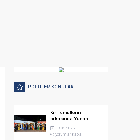
POPÜLER KONULAR
Kirli emellerin
arkasında Yunan
istihbaratı var
09.06.2025
yorumlar kapalı