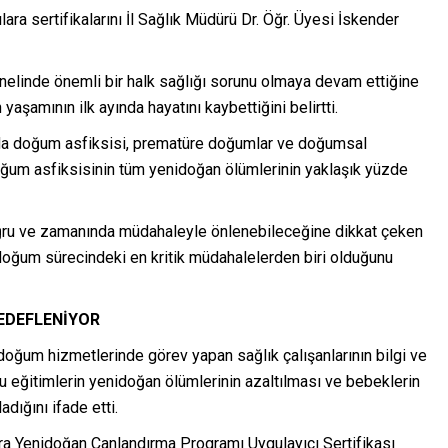
a sertifikalarını İl Sağlık Müdürü Dr. Öğr. Üyesi İskender
linde önemli bir halk sağlığı sorunu olmaya devam ettiğine
aşamının ilk ayında hayatını kaybettiğini belirtti.
nda doğum asfiksisi, prematüre doğumlar ve doğumsal
ğum asfiksisinin tüm yenidoğan ölümlerinin yaklaşık yüzde
ğru ve zamanında müdahaleyle önlenebileceğine dikkat çeken
doğum sürecindeki en kritik müdahalelerden biri olduğunu
HEDEFLENİYOR
doğum hizmetlerinde görev yapan sağlık çalışanlarının bilgi ve
 bu eğitimlerin yenidoğan ölümlerinin azaltılması ve bebeklerin
dığını ifade etti.
ra Yenidoğan Canlandırma Programı Uygulayıcı Sertifikası