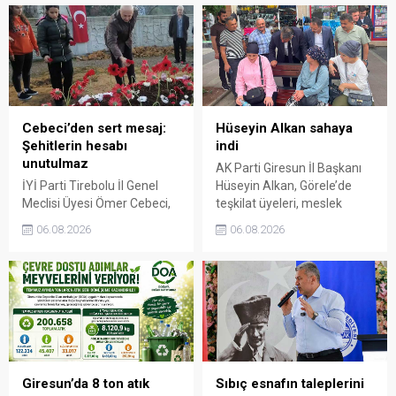
Cebeci’den sert mesaj:
Hüseyin Alkan sahaya
Şehitlerin hesabı
indi
unutulmaz
AK Parti Giresun İl Başkanı
İYİ Parti Tirebolu İl Genel
Hüseyin Alkan, Görele’de
Meclisi Üyesi Ömer Cebeci,
teşkilat üyeleri, meslek
Giresun Müdafaa-i Hukuk
odaları ve esnafla bir araya
06.08.2026
06.08.2026
Cemiyeti’nin Milli Mücadele
gelerek talep ve beklentileri
dönemindeki rolüne dikkat
dinledi.
çekti. Cebeci, Giresun’un
bağımsızlık mücadelesinde
üstlendiği tarihi
sorumluluğun gelecek
nesillere doğru anlatılması
gerektiğini söyledi.
Giresun’da 8 ton atık
Sıbıç esnafın taleplerini