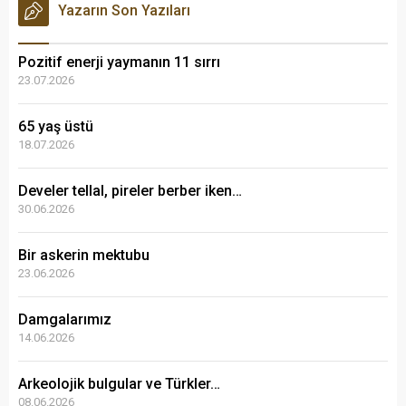
Yazarın Son Yazıları
Pozitif enerji yaymanın 11 sırrı
23.07.2026
65 yaş üstü
18.07.2026
Develer tellal, pireler berber iken…
30.06.2026
Bir askerin mektubu
23.06.2026
Damgalarımız
14.06.2026
Arkeolojik bulgular ve Türkler…
08.06.2026