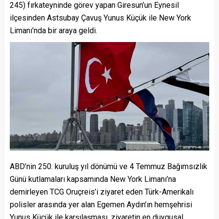
245) fırkateyninde görev yapan Giresun’un Eynesil
ilçesinden Astsubay Çavuş Yunus Küçük ile New York
Limanı’nda bir araya geldi.
ABD’nin 250. kuruluş yıl dönümü ve 4 Temmuz Bağımsızlık
Günü kutlamaları kapsamında New York Limanı’na
demirleyen TCG Oruçreis’i ziyaret eden Türk-Amerikalı
polisler arasında yer alan Egemen Aydın’ın hemşehrisi
Yunus Küçük ile karşılaşması, ziyaretin en duygusal