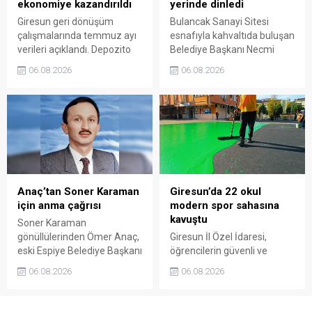
ekonomiye kazandırıldı
yerinde dinledi
Giresun geri dönüşüm
Bulancak Sanayi Sitesi
çalışmalarında temmuz ayı
esnafıyla kahvaltıda buluşan
verileri açıklandı. Depozito
Belediye Başkanı Necmi
Olan Ambalajlar
Sıbıç, bölgede yapılması
06.08.2026
06.08.2026
uygulamasına destek veren
planlanan çalışmaları
vatandaşlar, yüz binlerce
değerlendirdi. Sanayi esnafı
ambalajın çöpe gitmesini
da yaşadığı sorunları ve
önledi.
beklentilerini doğrudan
Başkan Sıbıç’a aktardı.
Anaç’tan Soner Karaman
Giresun’da 22 okul
için anma çağrısı
modern spor sahasına
kavuştu
Soner Karaman
gönüllülerinden Ömer Anaç,
Giresun İl Özel İdaresi,
eski Espiye Belediye Başkanı
öğrencilerin güvenli ve
Soner Karaman’ın vefatının
modern alanlarda spor
06.08.2026
06.08.2026
34’üncü yılı dolayısıyla
yapabilmesi amacıyla 22
açıklama yaptı. Anaç, ilçede
okulun bahçesini basketbol
görev yapmış ve hayatını
ve voleybol sahasına