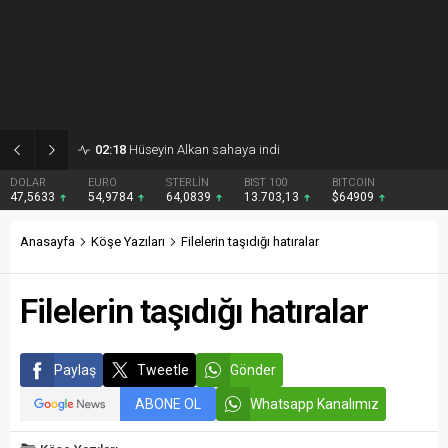
02:18
Hüseyin Alkan sahaya indi
DOLAR
EURO
STERLİN
BIST 100
BITCOIN
47,5633
54,9784
64,0839
13.703,13
$64909
Anasayfa
Köşe Yazıları
Filelerin taşıdığı hatıralar
Filelerin taşıdığı hatıralar
Paylaş
Tweetle
Gönder
ABONE OL
Whatsapp Kanalımız