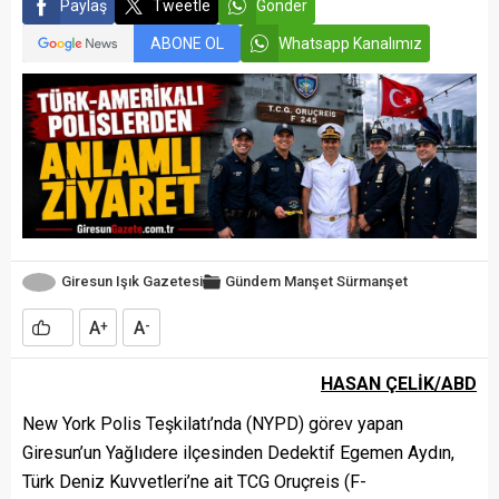
Paylaş
Tweetle
Gönder
ABONE OL
Whatsapp Kanalımız
Giresun Işık Gazetesi
Gündem
Manşet
Sürmanşet
A
A
+
-
HASAN ÇELİK/ABD
New York Polis Teşkilatı’nda (NYPD) görev yapan
Giresun’un Yağlıdere ilçesinden Dedektif Egemen Aydın,
Türk Deniz Kuvvetleri’ne ait TCG Oruçreis (F-