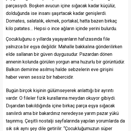
parçasıydı. Boşken avucun içine sığacak kadar küçülür,
dolduğunda ise insanı şaşırtacak kadar genişlerdi.
Domates, salatalık, ekmek, portakal, hatta bazen birkaç
kilo patates… Hepsi o ince ağların içinde yerini bulurdu.
Çocukluğunu o yıllarda yaşayanların hafızasında file
yalnızca bir eşya değildir. Mahalle bakkalına gönderilirken
elde sallanan bir güven duygusudur. Pazardan dönen
annenin kolunda görülen yorgun ama huzurlu bir görüntüdür.
Balkon demirine asılmış halde sebzelerin eve girişini
haber veren sessiz bir habercidir.
Bugün birçok kişinin gülümseyerek anlattığı bir ayrıntı
vardır: O fileler fizik kurallarına meydan okuyor gibiydi.
Dışarıdan bakıldığında içine birkaç parça eşya sığacak
sanılırdı ama bir bakardınız neredeyse yarım pazar yükü
taşınmış. Çeşitli nostalji sayfalarında yapılan yorumlarda da
sık sık aynı şey dile getirilir: “Çocukluğumuzun süper