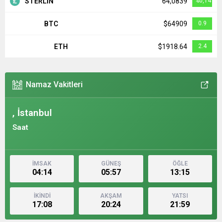
STERLİN
64,0839
%0,14
BTC
$64909
0.9
ETH
$1918.64
2.4
Namaz Vakitleri
, İstanbul
Saat
İMSAK
GÜNEŞ
ÖĞLE
04:14
05:57
13:15
İKİNDİ
AKŞAM
YATSI
17:08
20:24
21:59