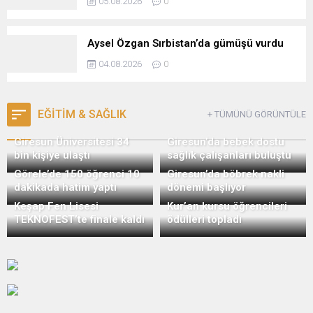
05.08.2026
0
Aysel Özgan Sırbistan’da gümüşü vurdu
04.08.2026
0
EĞİTİM & SAĞLIK
+ TÜMÜNÜ GÖRÜNTÜLE
Giresun Üniversitesi 34
Giresun’da bebek dostu
bin kişiye ulaştı
sağlık çalışanları buluştu
Görele’de 150 öğrenci 10
Giresun’da böbrek nakli
dakikada hatim yaptı
dönemi başlıyor
Keşap Fen Lisesi
Kur’an kursu öğrencileri
TEKNOFEST’te finale kaldı
ödülleri topladı