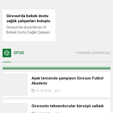
kahramanlığı, Giresun’da
fuarlarında aday öğrenciler
düzenlenecek ziyaret ve
ve aileleriyle buluştu.
anma programıyla yeniden
Giresun’da bebek dostu
anlatılacak.
sağlık çalışanları buluştu
Giresun’da düzenlenen IV.
Bebek Dostu Sağlık Çalışanı
Sempozyumu’nda anne
Giresun’da 22 okul modern spor
sütü, emzirme uygulamaları
sahasına kavuştu
ve sağlık kuruluşlarında
yürütülen başarılı çalışmalar
SPOR
+ TÜMÜNÜ GÖRÜNTÜLE
06.08.2026
0
ele alındı.
Ayak tenisinde şampiyon Giresun Futbol
Akademi
05.08.2026
0
Giresunlu tekvandocular kürsüyü salladı