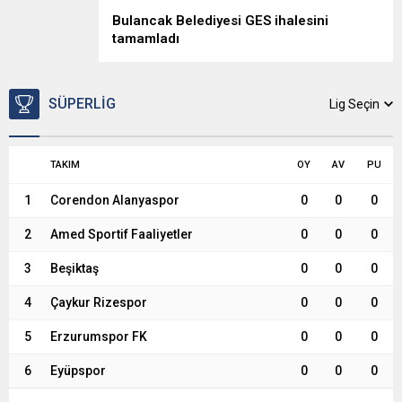
Bulancak Belediyesi GES ihalesini
tamamladı
SÜPERLIG
Lig Seçin
TAKIM
OY
AV
PU
1
Corendon Alanyaspor
0
0
0
2
Amed Sportif Faaliyetler
0
0
0
3
Beşiktaş
0
0
0
4
Çaykur Rizespor
0
0
0
5
Erzurumspor FK
0
0
0
6
Eyüpspor
0
0
0