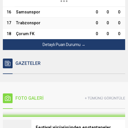
16
Samsunspor
0
0
0
17
Trabzonspor
0
0
0
18
Çorum FK
0
0
0
Detaylı Puan Durumu →
GAZETELER
FOTO GALERİ
+ TÜMÜNÜ GÖRÜNTÜLE
Gölyanı Obası güzellikleri ile büyülüyor
Festival yürüyüşünden enstantaneler