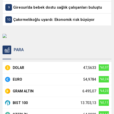
Giresun’da bebek dostu sağlık çalışanları buluştu
Çakırmelikoğlu uyardı: Ekonomik risk büyüyor
PARA
DOLAR
47,5633
%0,07
EURO
54,9784
%0,24
GRAM ALTIN
6.495,07
%4,23
BIST 100
13.703,13
%0,11