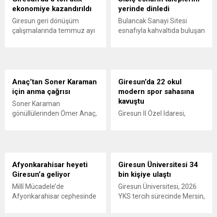
bağımsızlık mücadelesinde
ekonomiye kazandırıldı
yerinde dinledi
üstlendiği tarihi
Giresun geri dönüşüm
Bulancak Sanayi Sitesi
sorumluluğun gelecek
çalışmalarında temmuz ayı
esnafıyla kahvaltıda buluşan
nesillere doğru anlatılması
verileri açıklandı. Depozito
Belediye Başkanı Necmi
gerektiğini söyledi.
Olan Ambalajlar
Sıbıç, bölgede yapılması
uygulamasına destek veren
planlanan çalışmaları
vatandaşlar, yüz binlerce
değerlendirdi. Sanayi esnafı
ambalajın çöpe gitmesini
da yaşadığı sorunları ve
Anaç’tan Soner Karaman
Giresun’da 22 okul
önledi.
beklentilerini doğrudan
için anma çağrısı
modern spor sahasına
Başkan Sıbıç’a aktardı.
kavuştu
Soner Karaman
gönüllülerinden Ömer Anaç,
Giresun İl Özel İdaresi,
eski Espiye Belediye Başkanı
öğrencilerin güvenli ve
Soner Karaman’ın vefatının
modern alanlarda spor
34’üncü yılı dolayısıyla
yapabilmesi amacıyla 22
açıklama yaptı. Anaç, ilçede
okulun bahçesini basketbol
görev yapmış ve hayatını
ve voleybol sahasına
Afyonkarahisar heyeti
Giresun Üniversitesi 34
kaybetmiş tüm belediye
dönüştürdü. Tamamlanan
Giresun’a geliyor
bin kişiye ulaştı
başkanlarının ortak bir
çalışma, gençleri spora
Millî Mücadele’de
Giresun Üniversitesi, 2026
etkinlikle anılmasını istedi.
yönlendirecek kalıcı
Afyonkarahisar cephesinde
YKS tercih sürecinde Mersin,
yatırımlar arasında yerini
savaşan 42. ve 47. Giresun
İstanbul ve Bursa’da
aldı.
Gönüllü Alaylarının
düzenlenen üniversite tercih